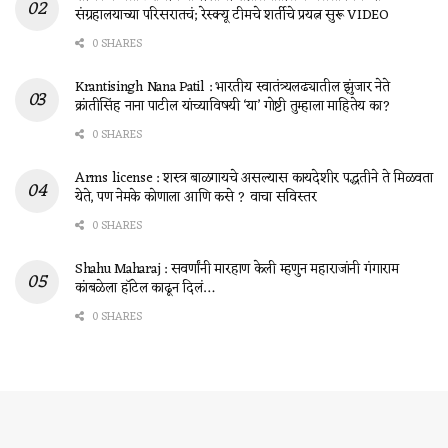
संग्रहालयाच्या परिसरातचं; रेस्क्यू टीमचे शर्तीचे प्रयत्न सुरू VIDEO
0 SHARES
Krantisingh Nana Patil : भारतीय स्वातंत्र्यलढ्यातील झुंजार नेते
क्रांतीसिंह नाना पाटील यांच्याविषयी ‘या’ गोष्टी तुम्हाला माहितेय का?
0 SHARES
Arms license : शस्त्र बाळगायचे असल्यास कायदेशीर पद्धतीने ते मिळवता
येते, पण नेमके कोणाला आणि कसे ? वाचा सविस्तर
0 SHARES
Shahu Maharaj : सवर्णांनी मारहाण केली म्हणुन महाराजांनी गंगाराम
कांबळेला हॉटेल काढून दिलं…
0 SHARES