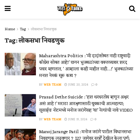
Home
Tag
लोकसभा निवडणुक
Tag:
लोकसभा निवडणुक
Maharashtra Politics : ‘मी दादांसोबत नाही राष्ट्रवादी
काँग्रेस सोबत आहे!’ छगन भुजबळांच्या वक्तव्यावर शरद
पवार म्हणतात, ‘ आम्हाला काही माहीत नाही…!’ भुजबळांच्या
मनात नेमकं सुरु काय ?
BY
WEB TEAM
JUNE 20, 2024
0
Prasad Dethe Suicide : ‘हात थरथरतोय म्हणून अक्षर
असं आहे !’ मराठा आरक्षणासाठी युवकाची आत्महत्या;
सुसाईड नोटमध्ये मनोज जरांगेंसह ‘या’ नेत्यांची नावे VIDEO
BY
WEB TEAM
JUNE 19, 2024
0
Manoj Jarange Patil : मनोज जरांगे पाटील विधानसभा
निवडणूक लढवणार ? 127 जागेवर सर्व्हे देखील केला पूर्ण;