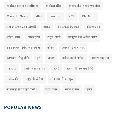
Maharashtra Politics
mahatalks
maratha reservation
Marathi News
MNS
murder
NCP
PM Modi
PM Narendra Modi
pune
Sharad Pawar
Shivsena
अजित पवार
आत्महत्या
उद्धव ठाकरे
उपमुख्यमंत्री अजित पवार
उपमुख्यमंत्री देवेंद्र फडणवीस
काँग्रेस
छत्रपती संभाजीनगर
पंतप्रधान नरेंद्र मोदी
पुणे
भाजप
मनोज जरांगे पाटील
मराठा आरक्षण
महाराष्ट्र
महाविकास आघाडी
मुंबई
मुख्यमंत्री एकनाथ शिंदे
राज ठाकरे
राष्ट्रवादी काँग्रेस
लोकसभा निवडणुक
लोकसभा निवडणुक 2024
शरद पवार
संजय राऊत
हत्या
POPULAR NEWS