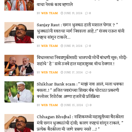
वाचा नेमकं काय म्हणाले
BY
WEB TEAM
JUNE 19, 2024
0
Sanjay Raut : छगन भुजबळ हाती मशाल घेणार ? ”
भुजबळांनी स्वतःचा मार्ग निवडला आहे..!” संजय राऊत यांनी
स्पष्टच सांगून टाकले…
BY
WEB TEAM
JUNE 19, 2024
0
विधानसभा निवडणुकीसाठी भाजपची मोर्चे बांधणी सुरु; मोदी-
शहांचे ‘ हे ‘ डावे उजवे हात महाराष्ट्रावर वॉच ठेवणार !
BY
WEB TEAM
JUNE 17, 2024
0
Shikhar Bank scam : ” माझं नाव आलं, मला धक्का
बसला..! ” अजित पवारांच्या शिखर बँक घोटाळा प्रकरणी
क्लोजर रिपोर्टवर अण्णा हजारेंची प्रतिक्रिया
BY
WEB TEAM
JUNE 15, 2024
0
Chhagan Bhujbal : नाशिकमध्ये महायुतीच्या बैठकीला
मंत्री छगन भुजबळांची दांडी; कारण स्पष्टचं सांगून टाकलं, ”
प्रत्येक बैठकीला मी जाणे शक्य नसते …! “