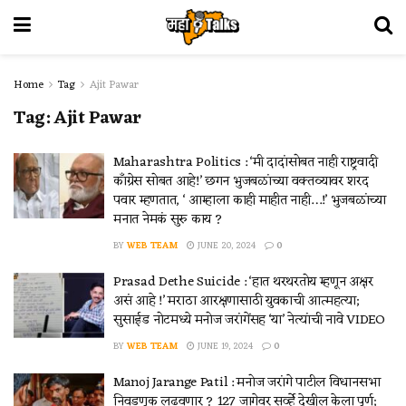
Home
Tag
Ajit Pawar
Tag:
Ajit Pawar
Maharashtra Politics : ‘मी दादांसोबत नाही राष्ट्रवादी
काँग्रेस सोबत आहे!’ छगन भुजबळांच्या वक्तव्यावर शरद
पवार म्हणतात, ‘ आम्हाला काही माहीत नाही…!’ भुजबळांच्या
मनात नेमकं सुरु काय ?
BY
WEB TEAM
JUNE 20, 2024
0
Prasad Dethe Suicide : ‘हात थरथरतोय म्हणून अक्षर
असं आहे !’ मराठा आरक्षणासाठी युवकाची आत्महत्या;
सुसाईड नोटमध्ये मनोज जरांगेंसह ‘या’ नेत्यांची नावे VIDEO
BY
WEB TEAM
JUNE 19, 2024
0
Manoj Jarange Patil : मनोज जरांगे पाटील विधानसभा
निवडणूक लढवणार ? 127 जागेवर सर्व्हे देखील केला पूर्ण;