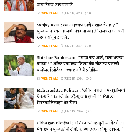
वाचा नेमकं काय म्हणाले
BY
WEB TEAM
JUNE 19, 2024
0
Sanjay Raut : छगन भुजबळ हाती मशाल घेणार ? ”
भुजबळांनी स्वतःचा मार्ग निवडला आहे..!” संजय राऊत यांनी
स्पष्टच सांगून टाकले…
BY
WEB TEAM
JUNE 19, 2024
0
Shikhar Bank scam : ” माझं नाव आलं, मला धक्का
बसला..! ” अजित पवारांच्या शिखर बँक घोटाळा प्रकरणी
क्लोजर रिपोर्टवर अण्णा हजारेंची प्रतिक्रिया
BY
WEB TEAM
JUNE 15, 2024
0
Maharashtra Politics : “अजित पवारांना महायुतीमध्ये
घेतल्याने भाजपची ब्रँड व्हॅल्यू कमी झाली ! ” संघाच्या
नियतकालिकातून थेट टीका
BY
WEB TEAM
JUNE 15, 2024
0
Chhagan Bhujbal : नाशिकमध्ये महायुतीच्या बैठकीला
मंत्री छगन भुजबळांची दांडी; कारण स्पष्टचं सांगून टाकलं, ”