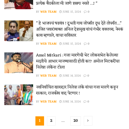
प्रत्येक बैठकीला मी जाणे शक्य नसते …! “
BY
WEB TEAM
JUNE 15, 2024
0
” हे भाजपचं षडयंत्र ! दुभती गाय जोपर्यंत दूध देते तोपर्यंत…”
अजित पवारांबाबत अनिल देशमुख यांचं गंभीर वक्तव्य, नेमकं
काय म्हणाले, वाचा सविस्तर
BY
WEB TEAM
JUNE 15, 2024
0
Amol Mitkari : गजा मारणेची भेट लोकसभेत केलेल्या
मदतीचे आभार मानण्यासाठी होती का? अमोल मिटकरींचा
निलेश लंकेंना टोला
BY
WEB TEAM
JUNE 14, 2024
0
नवनिर्वाचित खासदार निलेश लंके यांचा गजा मारणे कडून
सत्कार; राजकीय वाद पेटणार !
BY
WEB TEAM
JUNE 14, 2024
0
1
2
…
20