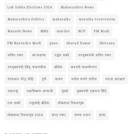
Lok Sabha Elections 2024
Maharashtra News
Maharashtra Politics
mahatalks
maratha reservation
Marathi News
MNS
murder
NCP
PM Modi
PM Narendra Modi
pune
Sharad Pawar
Shivsena
अजित पवार
आत्महत्या
उद्धव ठाकरे
उपमुख्यमंत्री अजित पवार
उपमुख्यमंत्री देवेंद्र फडणवीस
काँग्रेस
छत्रपती संभाजीनगर
पंतप्रधान नरेंद्र मोदी
पुणे
भाजप
मनोज जरांगे पाटील
मराठा आरक्षण
महाराष्ट्र
महाविकास आघाडी
मुंबई
मुख्यमंत्री एकनाथ शिंदे
राज ठाकरे
राष्ट्रवादी काँग्रेस
लोकसभा निवडणुक
लोकसभा निवडणुक 2024
शरद पवार
संजय राऊत
हत्या