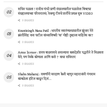
सचिन पळाला ! राजीव गांधी प्राणी संग्रालयातील पळालेला बिबट्या
संग्रहालयाच्या परिसरातचं; रेस्क्यू टीमचे शर्तीचे प्रयत्न सुरू VIDEO
0 SHARES
Krantisingh Nana Patil : भारतीय स्वातंत्र्यलढ्यातील झुंजार नेते
क्रांतीसिंह नाना पाटील यांच्याविषयी ‘या’ गोष्टी तुम्हाला माहितेय का?
0 SHARES
Arms license : शस्त्र बाळगायचे असल्यास कायदेशीर पद्धतीने ते मिळवता
येते, पण नेमके कोणाला आणि कसे ? वाचा सविस्तर
0 SHARES
Shahu Maharaj : सवर्णांनी मारहाण केली म्हणुन महाराजांनी गंगाराम
कांबळेला हॉटेल काढून दिलं…
0 SHARES