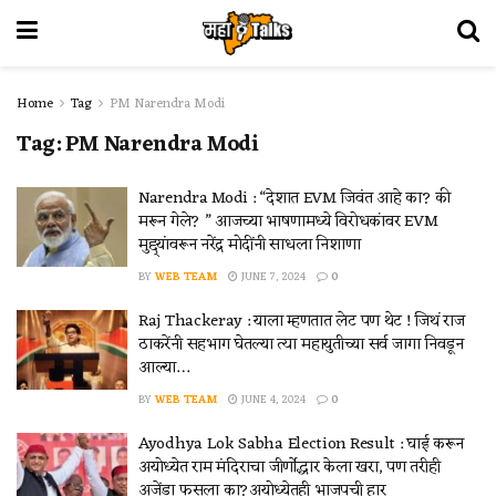
Home
Tag
PM Narendra Modi
Tag:
PM Narendra Modi
Narendra Modi : “देशात EVM जिवंत आहे का? की
मरून गेले? ” आजच्या भाषणामध्ये विरोधकांवर EVM
मुद्द्यांवरून नरेंद्र मोदींनी साधला निशाणा
BY
WEB TEAM
JUNE 7, 2024
0
Raj Thackeray : याला म्हणतात लेट पण थेट ! जिथं राज
ठाकरेंनी सहभाग घेतल्या त्या महायुतीच्या सर्व जागा निवडून
आल्या…
BY
WEB TEAM
JUNE 4, 2024
0
Ayodhya Lok Sabha Election Result : घाई करून
अयोध्येत राम मंदिराचा जीर्णोद्धार केला खरा, पण तरीही
अजेंडा फसला का?अयोध्येतही भाजपची हार