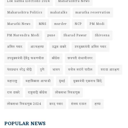
Lok Sabha Elections 2024
Maharashtra News
Maharashtra Politics
mahatalks
maratha reservation
Marathi News
MNS
murder
NCP
PM Modi
PM Narendra Modi
pune
Sharad Pawar
Shivsena
अजित पवार
आत्महत्या
उद्धव ठाकरे
उपमुख्यमंत्री अजित पवार
उपमुख्यमंत्री देवेंद्र फडणवीस
काँग्रेस
छत्रपती संभाजीनगर
पंतप्रधान नरेंद्र मोदी
पुणे
भाजप
मनोज जरांगे पाटील
मराठा आरक्षण
महाराष्ट्र
महाविकास आघाडी
मुंबई
मुख्यमंत्री एकनाथ शिंदे
राज ठाकरे
राष्ट्रवादी काँग्रेस
लोकसभा निवडणुक
लोकसभा निवडणुक 2024
शरद पवार
संजय राऊत
हत्या
POPULAR NEWS