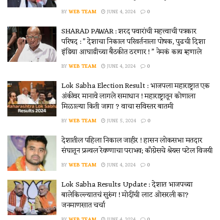
BY
WEB TEAM
JUNE 4, 2024
0
SHARAD PAWAR : शरद पवारांची महत्त्वाची पत्रकार
परिषद : ” देशाचा निकाल परिवर्तनाला पोषक, पुढची दिशा
इंडिया आघाडीच्या बैठकीत ठरणार ! ” नेमकं काय म्हणाले
BY
WEB TEAM
JUNE 4, 2024
0
Lok Sabha Election Result : भाजपला महाराष्ट्रात एक
अंकीवर मानावे लागले समाधान ! महाराष्ट्रातून कोणाला
मिळाल्या किती जागा ? वाचा सविस्तर बातमी
BY
WEB TEAM
JUNE 5, 2024
0
देशातील पहिला निकाल जाहीर ! हासन लोकसभा मतदार
संघातून प्रज्वल रेवण्णाचा पराभव; काँग्रेसचे श्रेयस पटेल विजयी
BY
WEB TEAM
JUNE 4, 2024
0
Lok Sabha Results Update : देशात भाजपच्या
बालेकिल्ल्यातचं सुरुंग ! मोदींची लाट ओसरली का?
जनमाणसात चर्चा
BY
WEB TEAM
JUNE 4, 2024
0