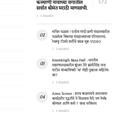
कल्याणी नावाच्या जगातील
सर्वात श्रीमंत मराठी माणसाची.
0 SHARES
सचिन पळाला ! राजीव गांधी प्राणी संग्रालयातील
पळालेला बिबट्या संग्रहालयाच्या परिसरातचं;
रेस्क्यू टीमचे शर्तीचे प्रयत्न सुरू VIDEO
0 SHARES
Krantisingh Nana Patil : भारतीय
स्वातंत्र्यलढ्यातील झुंजार नेते क्रांतीसिंह नाना
पाटील यांच्याविषयी ‘या’ गोष्टी तुम्हाला माहितेय
का?
0 SHARES
Arms license : शस्त्र बाळगायचे असल्यास
कायदेशीर पद्धतीने ते मिळवता येते, पण नेमके
कोणाला आणि कसे ? वाचा सविस्तर
0 SHARES