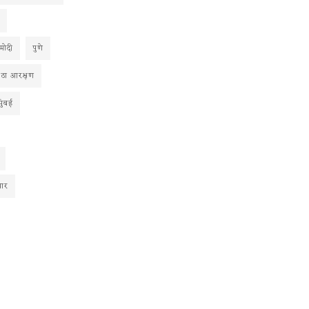
 मोदी
पुणे
ाठा आरक्षण
मुंबई
ार