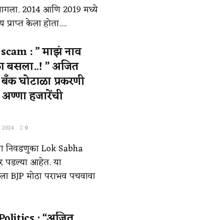
गला. 2014 आणि 2019 मध्ये
 प्राप्त केला होता....
scam : ” माझं नाव
ा बसला..! ” अजित
 बँक घोटाळा प्रकरणी
 अण्णा हजारेंची
, 2024
0
ा निवडणुका Lok Sabha
 पडल्या आहेत. या
पला BJP मोठा पराभव पचवावा
olitics : “अजित