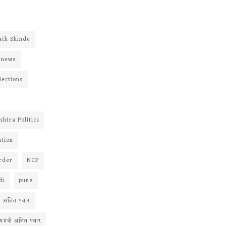
th Shinde
 news
lections
htra Politics
ation
rder
NCP
di
pune
अजित पवार
यमंत्री अजित पवार