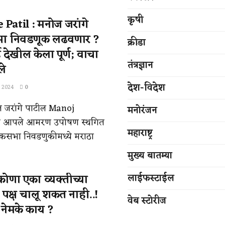
कृषी
Patil : मनोज जरांगे
भा निवडणूक लढवणार ?
क्रीडा
े देखील केला पूर्ण; वाचा
तंत्रज्ञान
ले
देश-विदेश
 2024
0
 जरांगे पाटील Manoj
मनोरंजन
ंनी आपले आमरण उपोषण स्थगित
महाराष्ट्र
लोकसभा निवडणुकीमध्ये मराठा
मुख्य बातम्या
कोणा एका व्यक्तीच्या
लाईफस्टाईल
रात पक्ष चालू शकत नाही..!
वेब स्टोरीज
श नेमके काय ?