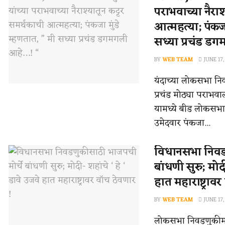
पराभवाच्या नैराश
आत्महत्या; पंकजा
सध्या प्रचंड ड
BY
WEB TEAM
JUNE 17,
यंदाच्या लोकसभा निव
प्रचंड मोठ्या पराभवा
यामध्ये बीड लोकसभा 
उमेदवार पंकजा...
विधानसभा निवडण
बांधणी सुरु; मोदी
हात महाराष्ट्राव
BY
WEB TEAM
JUNE 17,
लोकसभा निवडणुकीमध