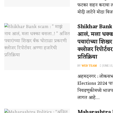
फटका सहन करावा ला
मोदी लाटेने मोठा विजय
Shikhar Bank 
आलं, मला धक्क
पवारांच्या शिखर
क्लोजर रिपोर्टवर
प्रतिक्रिया
BY
WEB TEAM
JUNE 15
अहमदनगर : लोकसभ
Elections 2024 पार
निवडणुकीमध्ये भाज
लागत आहे....
Maharashtra P