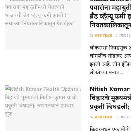
पवारांना महायुत
ब्रँड व्हॅल्यू कमी
नियतकालिकातून
BY
WEB TEAM
JUNE 15
लोकसभा निवडणूक 202
चांगलीच तोंडावर आप
झाली आहे. तीन इंजि
लोकांच्या मनात...
Nitish Kumar 
बिहारचे मुख्यमंत
प्रकृती बिघडली;
BY
WEB TEAM
JUNE 15
बिहारमधून एक मोठी 