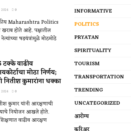
INFORMATIVE
, 2024
0
 राजकीय Maharashtra Politics
POLITICS
े खराब होते आहे. पक्षातील
PRYATAN
ेत्यांच्या षडयंत्रांमुळे मोठमोठे
SPIRITUALITY
 टक्के वाढीव
TOURISM
कोर्टाचा मोठा निर्णय;
TRANSPORTATION
्री नितीश कुमारांना धक्का
TRENDING
, 2024
0
UNCATEGORIZED
नितीश कुमार यांनी आरक्षणाची
ण्याचे नियोजन आखले होते.
आरोग्य
शिक्षणात वाढीव आरक्षण
करिअर