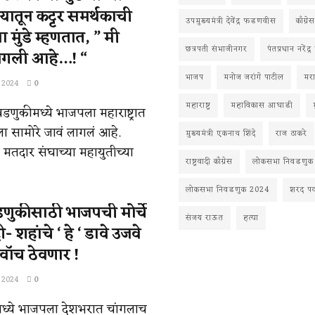
्यातून कट्टर समर्थकाची
उपमुख्यमंत्री देवेंद्र फडणवीस
काँग्रेस
 मुंडे म्हणतात, ” मी
छत्रपती संभाजीनगर
पंतप्रधान नरेंद्र
गमगली आहे…! “
भाजप
मनोज जरांगे पाटील
मर
 2024
0
महाराष्ट्र
महाविकास आघाडी
डणुकीमध्ये भाजपला महाराष्ट्रात
ला सामोरे जावं लागलं आहे.
मुख्यमंत्री एकनाथ शिंदे
राज ठाकरे
मतदार संघाच्या महायुतीच्या
राष्ट्रवादी काँग्रेस
लोकसभा निवडणुक
लोकसभा निवडणुक 2024
शरद पव
ुकीसाठी भाजपची मोर्चे
संजय राऊत
हत्या
- शहांचे ‘ हे ‘ डावे उजवे
र वॉच ठेवणार !
 2024
0
्ये भाजपला देशभरात चांगलाच