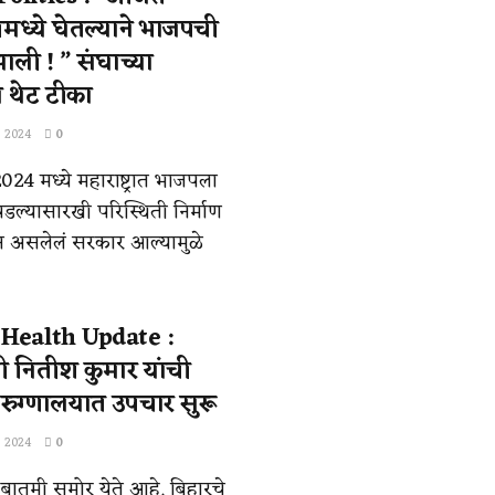
ीमध्ये घेतल्याने भाजपची
 झाली ! ” संघाच्या
 थेट टीका
, 2024
0
4 मध्ये महाराष्ट्रात भाजपला
डल्यासारखी परिस्थिती निर्माण
न असलेलं सरकार आल्यामुळे
Health Update :
्री नितीश कुमार यांची
 रुग्णालयात उपचार सुरू
, 2024
0
बातमी समोर येते आहे. बिहारचे