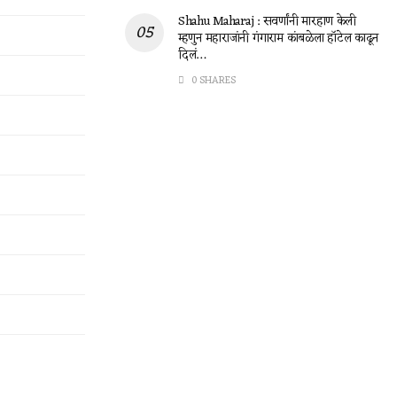
Shahu Maharaj : सवर्णांनी मारहाण केली
म्हणुन महाराजांनी गंगाराम कांबळेला हॉटेल काढून
दिलं…
0 SHARES