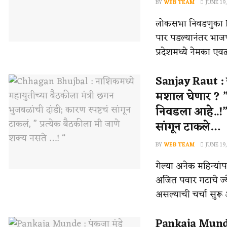
BY
WEB TEAM
JUNE 19,
लोकसभा निवडणुका 
पार पडल्यानंतर भाजप
प्रदेशमध्ये नेमका एव
Sanjay Raut :
मशाल घेणार ? ” 
निवडला आहे..!” 
सांगून टाकले…
BY
WEB TEAM
JUNE 19,
गेल्या अनेक महिन्यांपासू
अजित पवार गटाचे ज्य
असल्याची चर्चा सुरू आ
Pankaja Munde :