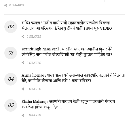
0 SHARES
सचिन पळाला ! राजीव गांधी प्राणी संग्रालयातील पळालेला बिबट्या
संग्रहालयाच्या परिसरातचं; रेस्क्यू टीमचे शर्तीचे प्रयत्न सुरू VIDEO
0 SHARES
Krantisingh Nana Patil : भारतीय स्वातंत्र्यलढ्यातील झुंजार नेते
क्रांतीसिंह नाना पाटील यांच्याविषयी ‘या’ गोष्टी तुम्हाला माहितेय का?
0 SHARES
Arms license : शस्त्र बाळगायचे असल्यास कायदेशीर पद्धतीने ते मिळवता
येते, पण नेमके कोणाला आणि कसे ? वाचा सविस्तर
0 SHARES
Shahu Maharaj : सवर्णांनी मारहाण केली म्हणुन महाराजांनी गंगाराम
कांबळेला हॉटेल काढून दिलं…
0 SHARES