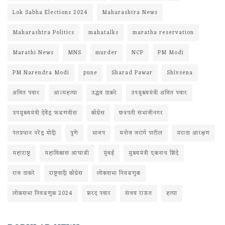
Lok Sabha Elections 2024
Maharashtra News
Maharashtra Politics
mahatalks
maratha reservation
Marathi News
MNS
murder
NCP
PM Modi
PM Narendra Modi
pune
Sharad Pawar
Shivsena
अजित पवार
आत्महत्या
उद्धव ठाकरे
उपमुख्यमंत्री अजित पवार
उपमुख्यमंत्री देवेंद्र फडणवीस
काँग्रेस
छत्रपती संभाजीनगर
पंतप्रधान नरेंद्र मोदी
पुणे
भाजप
मनोज जरांगे पाटील
मराठा आरक्षण
महाराष्ट्र
महाविकास आघाडी
मुंबई
मुख्यमंत्री एकनाथ शिंदे
राज ठाकरे
राष्ट्रवादी काँग्रेस
लोकसभा निवडणुक
लोकसभा निवडणुक 2024
शरद पवार
संजय राऊत
हत्या