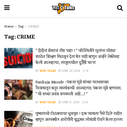
Home
Tag
CRIME
Tag:
CRIME
” दीदीचं शेवटचं तोंड पाहा ! ” परिस्थितीने मुलांना मोठ्या
शाळेत शिक्षण मिळवून देता येत नाही म्हणून आईने लेकीसह
केली आत्महत्या, लातूरमधील दुर्दैवी घटना
BY
WEB TEAM
JUNE 20, 2024
0
Pankaja Munde : पंकजा मुंडे यांच्या पराभवाच्या
नैराश्यातून कट्टर समर्थकाची आत्महत्या; पंकजा मुंडे म्हणतात,
” मी सध्या प्रचंड डगमगली आहे…! “
BY
WEB TEAM
JUNE 17, 2024
0
पुण्यामध्ये टोळक्याचा धुडगूस ! दारू प्यायला पैसे दिले नाहीत
म्हणून अल्पवयीन आरोपींनी वृद्धावर लोखंडी रॉडने केला हल्ला