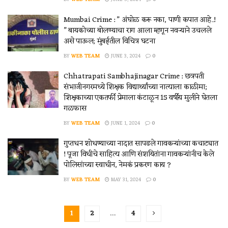
Mumbai Crime : ” अंघोळ करू नका, पाणी कपात आहे..!
” बायकोच्या बोलण्याचा राग आला म्हणून नवऱ्याने उचलले
असे पाऊल; मुंबईतील विचित्र घटना
BY
WEB TEAM
JUNE 3, 2024
0
Chhatrapati Sambhajinagar Crime : छत्रपती
संभाजीनगरमध्ये शिक्षक विद्यार्थ्यांच्या नात्याला काळीमा;
शिक्षकाच्या एकतर्फी प्रेमाला कंटाळून 15 वर्षीय मुलीने घेतला
गळफास
BY
WEB TEAM
JUNE 1, 2024
0
गुप्तधन शोधण्याच्या नादात सापडले गावकऱ्यांच्या कचाट्यात
! पूजा विधीचे साहित्य आणि संशयितांना गावकऱ्यांनीच केले
पोलिसांच्या स्वाधीन, नेमकं प्रकरण काय ?
BY
WEB TEAM
MAY 31, 2024
0
1
2
…
4