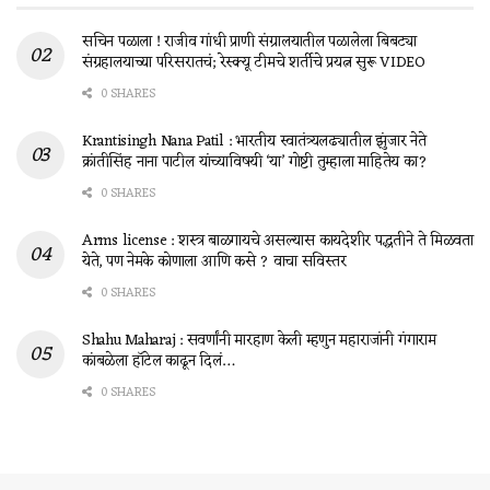
सचिन पळाला ! राजीव गांधी प्राणी संग्रालयातील पळालेला बिबट्या
संग्रहालयाच्या परिसरातचं; रेस्क्यू टीमचे शर्तीचे प्रयत्न सुरू VIDEO
0 SHARES
Krantisingh Nana Patil : भारतीय स्वातंत्र्यलढ्यातील झुंजार नेते
क्रांतीसिंह नाना पाटील यांच्याविषयी ‘या’ गोष्टी तुम्हाला माहितेय का?
0 SHARES
Arms license : शस्त्र बाळगायचे असल्यास कायदेशीर पद्धतीने ते मिळवता
येते, पण नेमके कोणाला आणि कसे ? वाचा सविस्तर
0 SHARES
Shahu Maharaj : सवर्णांनी मारहाण केली म्हणुन महाराजांनी गंगाराम
कांबळेला हॉटेल काढून दिलं…
0 SHARES