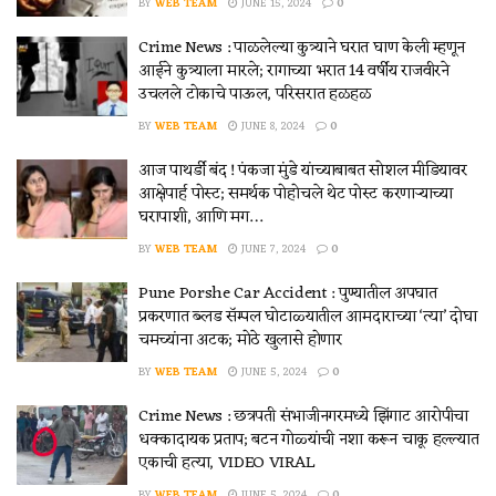
BY
WEB TEAM
JUNE 15, 2024
0
Crime News : पाळलेल्या कुत्र्याने घरात घाण केली म्हणून
आईने कुत्र्याला मारले; रागाच्या भरात 14 वर्षीय राजवीरने
उचलले टोकाचे पाऊल, परिसरात हळहळ
BY
WEB TEAM
JUNE 8, 2024
0
आज पाथर्डी बंद ! पंकजा मुंडे यांच्याबाबत सोशल मीडियावर
आक्षेपार्ह पोस्ट; समर्थक पोहोचले थेट पोस्ट करणाऱ्याच्या
घरापाशी, आणि मग…
BY
WEB TEAM
JUNE 7, 2024
0
Pune Porshe Car Accident : पुण्यातील अपघात
प्रकरणात ब्लड सॅम्पल घोटाळ्यातील आमदाराच्या ‘त्या’ दोघा
चमच्यांना अटक; मोठे खुलासे होणार
BY
WEB TEAM
JUNE 5, 2024
0
Crime News : छत्रपती संभाजीनगरमध्ये झिंगाट आरोपीचा
धक्कादायक प्रताप; बटन गोळ्यांची नशा करून चाकू हल्ल्यात
एकाची हत्या, VIDEO VIRAL
BY
WEB TEAM
JUNE 5, 2024
0