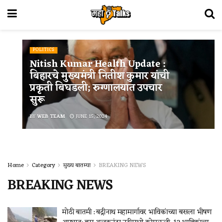
POLITICS
Nitish Kumar Health Update :
बिहारचे मुख्यमंत्री नितीश कुमार यांची
प्रकृती बिघडली; रुग्णालयात उपचार
सुरू
BY
WEB TEAM
JUNE 15, 2024
Home
Category
मुख्य बातम्या
BREAKING NEWS
BREAKING NEWS
मोठी बातमी : बद्रीनाथ महामार्गावर भाविकांच्या बसला भीषण