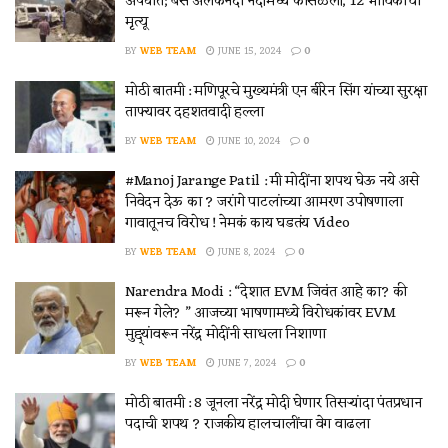
अपघात; बस अलकनंदा नदीमध्ये कोसळली, 12 भाविकांचा
मृत्यू
BY
WEB TEAM
JUNE 15, 2024
0
मोठी बातमी : मणिपूरचे मुख्यमंत्री एन बीरेन सिंग यांच्या सुरक्षा
ताफ्यावर दहशतवादी हल्ला
BY
WEB TEAM
JUNE 10, 2024
0
#Manoj Jarange Patil : मी मोदींना शपथ घेऊ नये असे
निवेदन देऊ का ? जरांगे पाटलांच्या आमरण उपोषणाला
गावातूनच विरोध ! नेमकं काय घडतंय Video
BY
WEB TEAM
JUNE 8, 2024
0
Narendra Modi : “देशात EVM जिवंत आहे का? की
मरून गेले? ” आजच्या भाषणामध्ये विरोधकांवर EVM
मुद्द्यांवरून नरेंद्र मोदींनी साधला निशाणा
BY
WEB TEAM
JUNE 7, 2024
0
मोठी बातमी : 8 जूनला नरेंद्र मोदी घेणार तिसऱ्यांदा पंतप्रधान
पदाची शपथ ? राजकीय हालचालींचा वेग वाढला