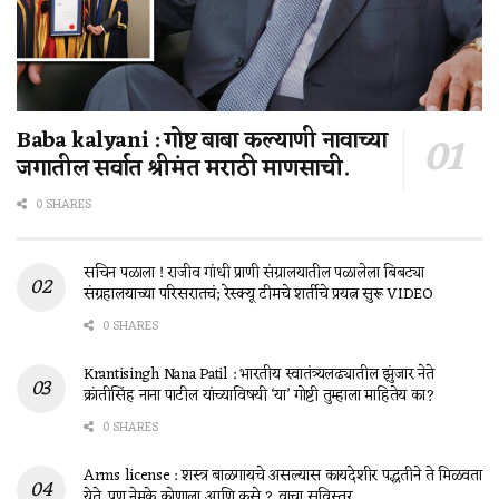
Baba kalyani : गोष्ट बाबा कल्याणी नावाच्या
जगातील सर्वात श्रीमंत मराठी माणसाची.
0 SHARES
सचिन पळाला ! राजीव गांधी प्राणी संग्रालयातील पळालेला बिबट्या
संग्रहालयाच्या परिसरातचं; रेस्क्यू टीमचे शर्तीचे प्रयत्न सुरू VIDEO
0 SHARES
Krantisingh Nana Patil : भारतीय स्वातंत्र्यलढ्यातील झुंजार नेते
क्रांतीसिंह नाना पाटील यांच्याविषयी ‘या’ गोष्टी तुम्हाला माहितेय का?
0 SHARES
Arms license : शस्त्र बाळगायचे असल्यास कायदेशीर पद्धतीने ते मिळवता
येते, पण नेमके कोणाला आणि कसे ? वाचा सविस्तर