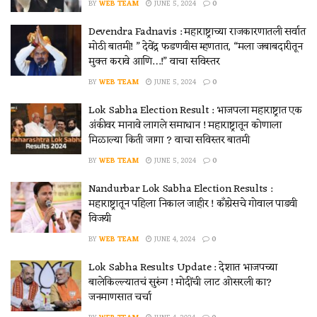
BY
WEB TEAM
JUNE 5, 2024
0
Devendra Fadnavis : महाराष्ट्राच्या राजकारणातली सर्वात
मोठी बातमी! ” देवेंद्र फडणवीस म्हणतात, “मला जबाबदारीतून
मुक्त करावे आणि…!” वाचा सविस्तर
BY
WEB TEAM
JUNE 5, 2024
0
Lok Sabha Election Result : भाजपला महाराष्ट्रात एक
अंकीवर मानावे लागले समाधान ! महाराष्ट्रातून कोणाला
मिळाल्या किती जागा ? वाचा सविस्तर बातमी
BY
WEB TEAM
JUNE 5, 2024
0
Nandurbar Lok Sabha Election Results :
महाराष्ट्रातून पहिला निकाल जाहीर ! काँग्रेसचे गोवाल पाडवी
विजयी
BY
WEB TEAM
JUNE 4, 2024
0
Lok Sabha Results Update : देशात भाजपच्या
बालेकिल्ल्यातचं सुरुंग ! मोदींची लाट ओसरली का?
जनमाणसात चर्चा