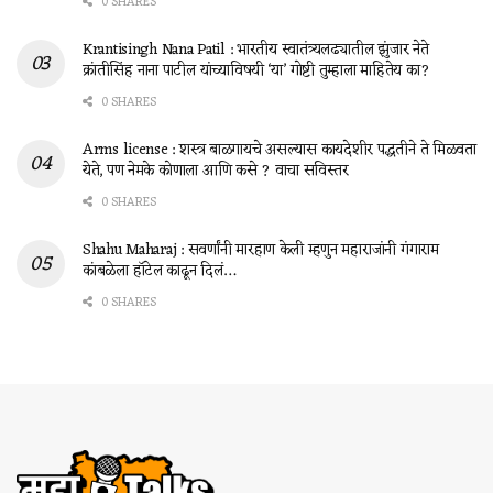
0 SHARES
Krantisingh Nana Patil : भारतीय स्वातंत्र्यलढ्यातील झुंजार नेते
क्रांतीसिंह नाना पाटील यांच्याविषयी ‘या’ गोष्टी तुम्हाला माहितेय का?
0 SHARES
Arms license : शस्त्र बाळगायचे असल्यास कायदेशीर पद्धतीने ते मिळवता
येते, पण नेमके कोणाला आणि कसे ? वाचा सविस्तर
0 SHARES
Shahu Maharaj : सवर्णांनी मारहाण केली म्हणुन महाराजांनी गंगाराम
कांबळेला हॉटेल काढून दिलं…
0 SHARES