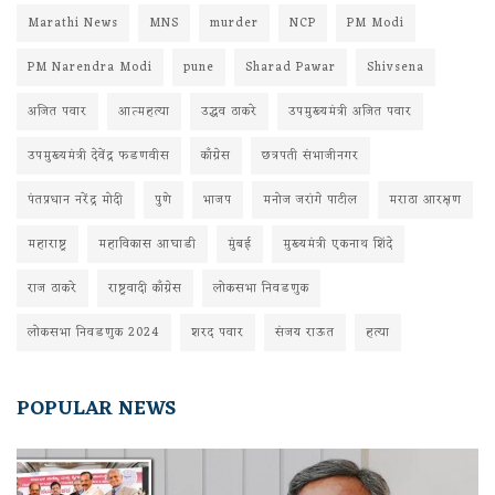
Marathi News
MNS
murder
NCP
PM Modi
PM Narendra Modi
pune
Sharad Pawar
Shivsena
अजित पवार
आत्महत्या
उद्धव ठाकरे
उपमुख्यमंत्री अजित पवार
उपमुख्यमंत्री देवेंद्र फडणवीस
काँग्रेस
छत्रपती संभाजीनगर
पंतप्रधान नरेंद्र मोदी
पुणे
भाजप
मनोज जरांगे पाटील
मराठा आरक्षण
महाराष्ट्र
महाविकास आघाडी
मुंबई
मुख्यमंत्री एकनाथ शिंदे
राज ठाकरे
राष्ट्रवादी काँग्रेस
लोकसभा निवडणुक
लोकसभा निवडणुक 2024
शरद पवार
संजय राऊत
हत्या
POPULAR NEWS