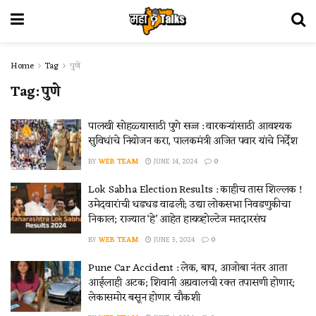
Home
Tag
पुणे
Tag:
पुणे
पालखी सोहळ्यासाठी पुणे सज्ज : वारकऱ्यांसाठी आवश्यक
सुविधांचे नियोजन करा, पालकमंत्री अजित पवार यांचे निर्देश
BY
WEB TEAM
JUNE 14, 2024
0
Lok Sabha Election Results : काहीच तास शिल्लक !
उमेदवारांची धडधड वाढली; उद्या लोकसभा निवडणुकीचा
निकाल; राज्यात ‘हे’ आहेत हायव्होल्टेज मतदारसंघ
BY
WEB TEAM
JUNE 3, 2024
0
Pune Car Accident : लेक, बाप, आजोबा नंतर आता
आईलाही अटक; शिवानी अग्रवालची रक्त तपासणी होणार;
लेकासमोर बसून होणार चौकशी