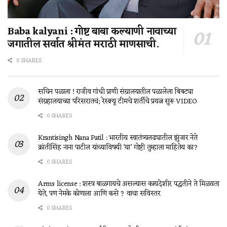
Baba kalyani : गोष्ट बाबा कल्याणी नावाच्या
जगातील सर्वात श्रीमंत मराठी माणसाची.
0 SHARES
सचिन पळाला ! राजीव गांधी प्राणी संग्रालयातील पळालेला बिबट्या
संग्रहालयाच्या परिसरातचं; रेस्क्यू टीमचे शर्तीचे प्रयत्न सुरू VIDEO
0 SHARES
Krantisingh Nana Patil : भारतीय स्वातंत्र्यलढ्यातील झुंजार नेते
क्रांतीसिंह नाना पाटील यांच्याविषयी ‘या’ गोष्टी तुम्हाला माहितेय का?
0 SHARES
Arms license : शस्त्र बाळगायचे असल्यास कायदेशीर पद्धतीने ते मिळवता
येते, पण नेमके कोणाला आणि कसे ? वाचा सविस्तर
0 SHARES