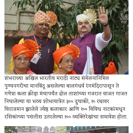
शंभराव्या अखिल भारतीय मराठी नाट्य संमेलनानिमित्त
पुण्यनगरीचा मानबिंदू असलेल्या बालगंधर्व रंगमंदिरापासून ते
गणेश कला क्रीड़ा मंचापर्यंत ढोल ताशांच्या गजरात वाजत गाजत
निघालेल्या या भव्य शोभायात्रेत ३०० दुचाकी, १० रथावर
विराजमान झालेले ज्येष्ठ कलाकार आणि १०० विविध नाटकांमधून
रसिकांच्या पसंतीस उतरलेल्या १०० व्यक्तिरेखांचा समावेश होता.