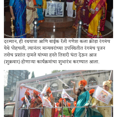
दरम्यान, ही रथयात्रा आणि बाईक रॅली गणेश कला क्रीडा रंगमंच
येथे पोहचली, त्यानंतर मान्यवरांच्या उपस्थितीत रंगमंच पूजन
तसेच प्रशांत दामले यांच्या हस्ते तिसरी घंटा देऊन आज
(शुक्रवार) होणाऱ्या कार्यक्रमांचा शुभारंभ करण्यात आला.