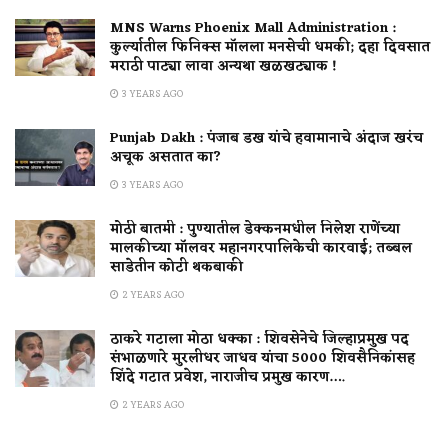
MNS Warns Phoenix Mall Administration :
कुर्ल्यातील फिनिक्स मॉलला मनसेची धमकी; दहा दिवसात
मराठी पाट्या लावा अन्यथा खळखट्याक !
3 YEARS AGO
Punjab Dakh : पंजाब डख यांचे हवामानाचे अंदाज खरंच
अचूक असतात का?
3 YEARS AGO
मोठी बातमी : पुण्यातील डेक्कनमधील निलेश राणेंच्या
मालकीच्या मॉलवर महानगरपालिकेची कारवाई; तब्बल
साडेतीन कोटी थकबाकी
2 YEARS AGO
ठाकरे गटाला मोठा धक्का : शिवसेनेचे जिल्हाप्रमुख पद
संभाळणारे मुरलीधर जाधव यांचा 5000 शिवसैनिकांसह
शिंदे गटात प्रवेश, नाराजीच प्रमुख कारण….
2 YEARS AGO