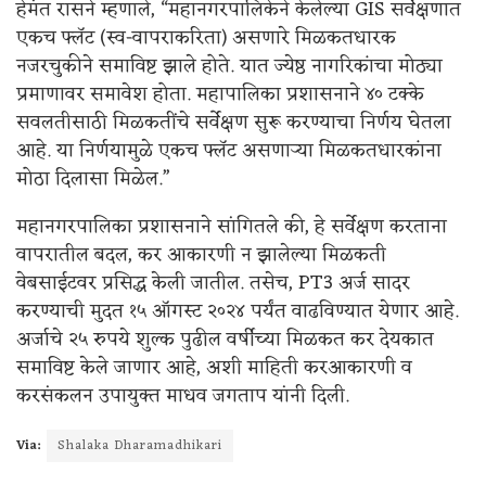
हेमंत रासने म्हणाले, “महानगरपालिकेने केलेल्या GIS सर्वेक्षणात
एकच फ्लॅट (स्व-वापराकरिता) असणारे मिळकतधारक
नजरचुकीने समाविष्ट झाले होते. यात ज्येष्ठ नागरिकांचा मोठ्या
प्रमाणावर समावेश होता. महापालिका प्रशासनाने ४० टक्के
सवलतीसाठी मिळकतींचे सर्वेक्षण सुरू करण्याचा निर्णय घेतला
आहे. या निर्णयामुळे एकच फ्लॅट असणाऱ्या मिळकतधारकांना
मोठा दिलासा मिळेल.”
महानगरपालिका प्रशासनाने सांगितले की, हे सर्वेक्षण करताना
वापरातील बदल, कर आकारणी न झालेल्या मिळकती
वेबसाईटवर प्रसिद्ध केली जातील. तसेच, PT3 अर्ज सादर
करण्याची मुदत १५ ऑगस्ट २०२४ पर्यंत वाढविण्यात येणार आहे.
अर्जाचे २५ रुपये शुल्क पुढील वर्षीच्या मिळकत कर देयकात
समाविष्ट केले जाणार आहे, अशी माहिती करआकारणी व
करसंकलन उपायुक्त माधव जगताप यांनी दिली.
Via:
Shalaka Dharamadhikari