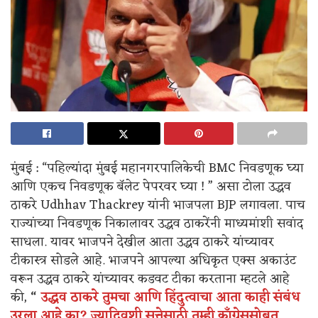
मुंबई : “पहिल्यांदा मुंबई महानगरपालिकेची BMC निवडणूक घ्या
आणि एकच निवडणूक बॅलेट पेपरवर घ्या ! ” असा टोला उद्धव
ठाकरे Udhhav Thackrey यांनी भाजपला BJP लगावला. पाच
राज्यांच्या निवडणूक निकालावर उद्धव ठाकरेंनी माध्यमांशी सवांद
साधला. यावर भाजपने देखील आता उद्धव ठाकरे यांच्यावर
टीकास्त्र सोडले आहे. भाजपने आपल्या अधिकृत एक्स अकाउंट
वरून उद्धव ठाकरे यांच्यावर कडवट टीका करताना म्हटले आहे
की,
“
उद्धव ठाकरे तुमचा आणि हिंदुत्वाचा आता काही संबंध
उरला आहे का? ज्यादिवशी सत्तेसाठी तुम्ही काँग्रेससोबत