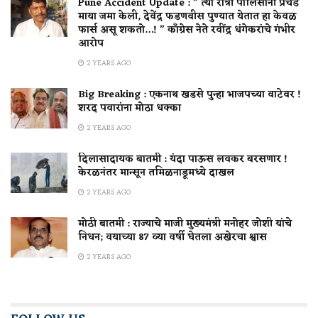
Pune Accident Update : ” त्या रात्री पोलिसांनी प्रचंड
माया जमा केली, देवेंद्र फडणवीस पुण्यात येतात हा केवळ
फार्स असू शकतो…! ” काँग्रेस नेते रवींद्र धंगेकरांचे गंभीर
आरोप
2 YEARS AGO
Big Breaking : एकनाथ खडसे पुन्हा भाजपच्या वाटेवर !
शरद पवारांना मोठा धक्का
2 YEARS AGO
दिलासादायक बातमी : यंदा पाऊस लवकर बरसणार !
केरळनंतर मान्सून तमिळनाडूमध्ये दाखल
2 YEARS AGO
मोठी बातमी : राज्याचे माजी मुख्यमंत्री मनोहर जोशी यांचे
निधन; वयाच्या 87 व्या वर्षी घेतला अखेरचा श्वास
2 YEARS AGO