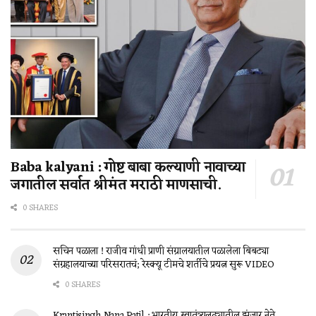
Baba kalyani : गोष्ट बाबा कल्याणी नावाच्या
जगातील सर्वात श्रीमंत मराठी माणसाची.
0 SHARES
सचिन पळाला ! राजीव गांधी प्राणी संग्रालयातील पळालेला बिबट्या
संग्रहालयाच्या परिसरातचं; रेस्क्यू टीमचे शर्तीचे प्रयत्न सुरू VIDEO
0 SHARES
Krantisingh Nana Patil : भारतीय स्वातंत्र्यलढ्यातील झुंजार नेते