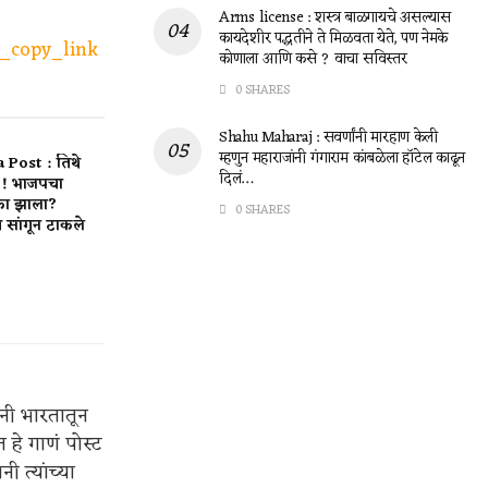
Arms license : शस्त्र बाळगायचे असल्यास
कायदेशीर पद्धतीने ते मिळवता येते, पण नेमके
_copy_link
कोणाला आणि कसे ? वाचा सविस्तर
0 SHARES
Shahu Maharaj : सवर्णांनी मारहाण केली
म्हणुन महाराजांनी गंगाराम कांबळेला हॉटेल काढून
Post : तिथे
दिलं…
त ! भाजपचा
का झाला?
0 SHARES
त सांगून टाकले
ंनी भारतातून
ात हे गाणं पोस्ट
नी त्यांच्या