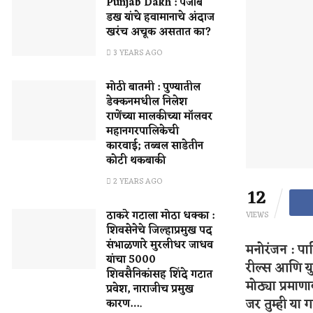
Punjab Dakh : पंजाब
डख यांचे हवामानाचे अंदाज
खरंच अचूक असतात का?
3 YEARS AGO
मोठी बातमी : पुण्यातील
डेक्कनमधील निलेश
राणेंच्या मालकीच्या मॉलवर
महानगरपालिकेची
कारवाई; तब्बल साडेतीन
कोटी थकबाकी
2 YEARS AGO
12
ठाकरे गटाला मोठा धक्का :
VIEWS
शिवसेनेचे जिल्हाप्रमुख पद
संभाळणारे मुरलीधर जाधव
मनोरंजन : प
यांचा 5000
रील्स आणि यु
शिवसैनिकांसह शिंदे गटात
मोठ्या प्रमा
प्रवेश, नाराजीच प्रमुख
जर तुम्ही या
कारण….