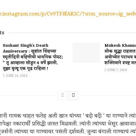
w.instagram.com/p/Cv9TF8fAK1C/?utm_source=ig_web
ts
Sushant Singh’s Death
Mukesh Khanna 
Anniversary : सुशांत सिंहच्या
लोक सुद्धा राहता
स्मृतीदिनी बहिणीची भावनिक पोस्ट;
अयोध्येत पराभव 
” तू आम्हाला सोडून 4 वर्षे झाली,
शक्तिमाने स्पष्ट म
तुझा मृत्यू एक गूढ राहिला !
JUNE 7, 2024
JUNE 14, 2024
ानी गायक चाहत फतेह अली खान यांच्या ‘ बदो बदी ‘ या गाण्याने त्या
्यापेक्षा नकारार्थी प्रसिद्धी जास्त मिळवली. त्यांनी त्यांच्या भेसुर आवाज
र्सनी त्यांच्या या गाण्यावर पसंती दर्शवली. जुन्या बंगाली गाण्याचं त्यां