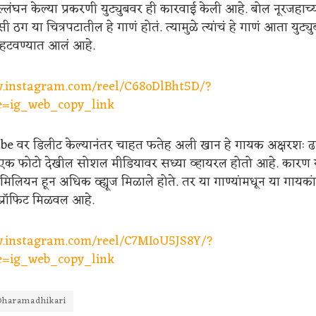
लंघन केल्या प्रकरणी युट्युबवर ही कारवाई केली आहे. बोल नूरजहाच्य
 ठग या चित्रपटातील हे गाणं होतं. त्यामुळे त्यांचं हे गाणं आता युट्य
न हटवण्यात आलं आहे.
w.instagram.com/reel/C68oDlBht5D/?
=ig_web_copy_link
ube वर डिलीट केल्यानंतर चाहत फतेह अली खान हे गायक अक्षरशः 
ा एक फोटो देखील सोशल मीडियावर सध्या व्हायरल होतो आहे. कारण य
मिलियन हून अधिक व्ह्यूज मिळाले होते. तर या गाण्यांमधून या गायका
्रॉफिट मिळवल आहे.
w.instagram.com/reel/C7MIoU5JS8Y/?
=ig_web_copy_link
Dharamadhikari