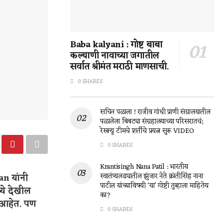
Baba kalyani : गोष्ट बाबा
कल्याणी नावाच्या जगातील
सर्वात श्रीमंत मराठी माणसाची.
0 SHARES
सचिन पळाला ! राजीव गांधी प्राणी संग्रालयातील
पळालेला बिबट्या संग्रहालयाच्या परिसरातचं;
रेस्क्यू टीमचे शर्तीचे प्रयत्न सुरू VIDEO
0 SHARES
Krantisingh Nana Patil : भारतीय
n यांनी
स्वातंत्र्यलढ्यातील झुंजार नेते क्रांतीसिंह नाना
पाटील यांच्याविषयी ‘या’ गोष्टी तुम्हाला माहितेय
्ये देखील
का?
े आहेत. पण
0 SHARES