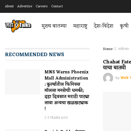
About
Advertise
Careers
Contact
मुख्य बातम्या
महाराष्ट्र
देश-विदेश
कृषी
Home
मनोरंजन
RECOMMENDED NEWS
Chahat Fateh
वाचा बातमी
MNS Warns Phoenix
by
Web 
Mall Administration
: कुर्ल्यातील फिनिक्स
मॉलला मनसेची धमकी;
दहा दिवसात मराठी पाट्या
लावा अन्यथा खळखट्याक
!
3 YEARS AGO