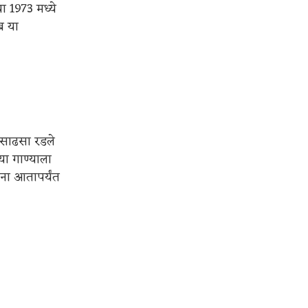
ा 1973 मध्ये
ुब या
ढसाढसा रडले
ा गाण्याला
ंना आतापर्यंत