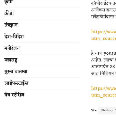
कृषी
कॉपीराईटच उल्
आलेल्या बनारसी
क्रीडा
प्लॅटफॉर्मवरू
तंत्रज्ञान
https://ww
देश-विदेश
utm_source
मनोरंजन
हे गाणं yout
महाराष्ट्र
आहेत. त्यांच
आतापर्यंत 28 
मुख्य बातम्या
सात मिलियन प
लाईफस्टाईल
https://ww
वेब स्टोरीज
utm_source
Via:
Shalaka 