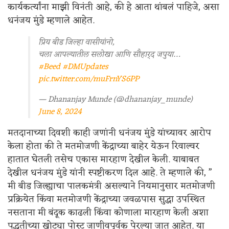
कार्यकर्त्यांना माझी विनंती आहे, की हे आता थांबलं पाहिजे, असा
धनंजय मुंडे म्हणाले आहेत.
प्रिय बीड जिल्हा वासीयांनो,
चला आपल्यातील सलोखा आणि सौहार्द जपुया…
#Beed
#DMUpdates
pic.twitter.com/muFrnYS6PP
— Dhananjay Munde (@dhananjay_munde)
June 8, 2024
मतदानाच्या दिवशी काही जणांनी धनंजय मुंडे यांच्यावर आरोप
केला होता की ते मतमोजणी केंद्राच्या बाहेर येऊन रिवाल्वर
हातात घेतली तसेच एकास मारहाण देखील केली. याबाबत
देखील धनंजय मुंडे यांनी स्पष्टीकरण दिल आहे. ते म्हणाले की, ”
मी बीड जिल्ह्याचा पालकमंत्री असल्याने नियमानुसार मतमोजणी
प्रक्रियेत किंवा मतमोजणी केंद्राच्या जवळपास सुद्धा उपस्थित
नसताना मी बंदूक काढली किंवा कोणाला मारहाण केली अशा
पद्धतीच्या खोट्या पोस्ट जाणीवपूर्वक पेरल्या जात आहेत. या