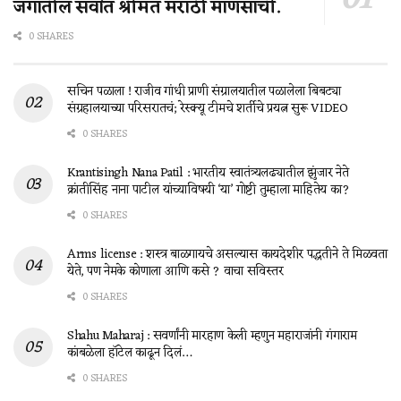
जगातील सर्वात श्रीमंत मराठी माणसाची.
0 SHARES
सचिन पळाला ! राजीव गांधी प्राणी संग्रालयातील पळालेला बिबट्या
संग्रहालयाच्या परिसरातचं; रेस्क्यू टीमचे शर्तीचे प्रयत्न सुरू VIDEO
0 SHARES
Krantisingh Nana Patil : भारतीय स्वातंत्र्यलढ्यातील झुंजार नेते
क्रांतीसिंह नाना पाटील यांच्याविषयी ‘या’ गोष्टी तुम्हाला माहितेय का?
0 SHARES
Arms license : शस्त्र बाळगायचे असल्यास कायदेशीर पद्धतीने ते मिळवता
येते, पण नेमके कोणाला आणि कसे ? वाचा सविस्तर
0 SHARES
Shahu Maharaj : सवर्णांनी मारहाण केली म्हणुन महाराजांनी गंगाराम
कांबळेला हॉटेल काढून दिलं…
0 SHARES