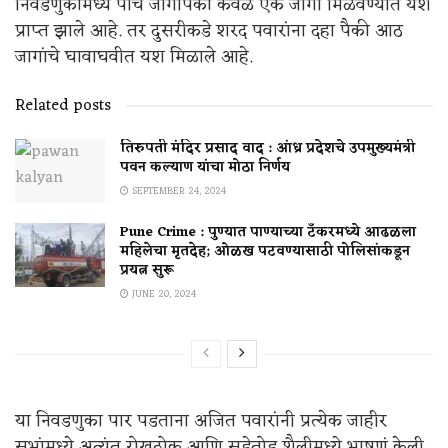
निवडणुकीमध्ये पाच जागांपैकी केवळ एक जागा मिळवण्यात यश
प्राप्त झाले आहे. तर दुसरीकडे शरद पवारांना दहा पैकी आठ
जागांचे घावाघवीत यश मिळाले आहे.
Related posts
तिरुपती मंदिर प्रसाद वाद : आंध्र प्रदेशचे उपमुख्यमंत्री
पवन कल्याण यांचा मोठा निर्णय
SEPTEMBER 24, 2024
Pune Crime : पुण्यात पाण्याच्या टँकरमध्ये आढळला
महिलेचा मृतदेह; ओळख पटवण्यासाठी पोलिसांकडून
प्रयत्न सुरू
JUNE 20, 2024
या निवडणुका पार पडताना अजित पवारांनी प्रत्येक जाहीर
सभांमध्ये अत्यंत रोखठोक आणि सडेतोड शैलीमध्ये भाषणं केली.