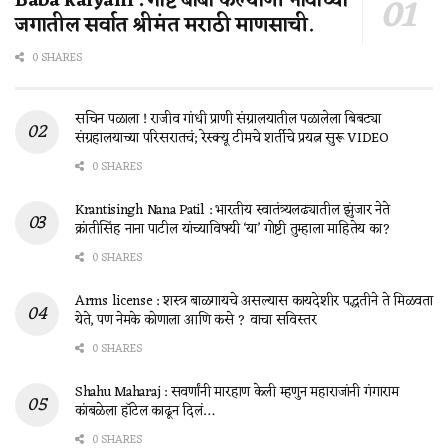
Baba kalyani : गोष्ट बाबा कल्याणी नावाच्या
जगातील सर्वात श्रीमंत मराठी माणसाची.
0 SHARES
सचिन पळाला ! राजीव गांधी प्राणी संग्रालयातील पळालेला बिबट्या
संग्रहालयाच्या परिसरातचं; रेस्क्यू टीमचे शर्तीचे प्रयत्न सुरू VIDEO
0 SHARES
Krantisingh Nana Patil : भारतीय स्वातंत्र्यलढ्यातील झुंजार नेते
क्रांतीसिंह नाना पाटील यांच्याविषयी ‘या’ गोष्टी तुम्हाला माहितेय का?
0 SHARES
Arms license : शस्त्र बाळगायचे असल्यास कायदेशीर पद्धतीने ते मिळवता
येते, पण नेमके कोणाला आणि कसे ? वाचा सविस्तर
0 SHARES
Shahu Maharaj : सवर्णांनी मारहाण केली म्हणुन महाराजांनी गंगाराम
कांबळेला हॉटेल काढून दिलं…
0 SHARES