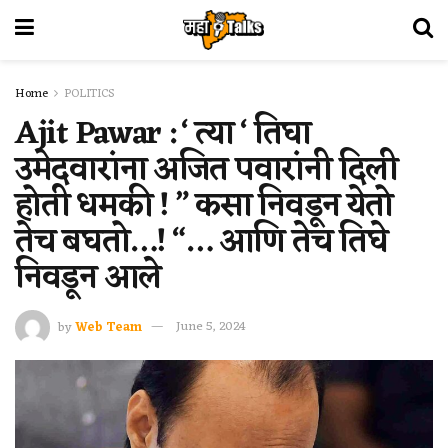
Home
POLITICS
Ajit Pawar : ‘ त्या ‘ तिघा
उमेदवारांना अजित पवारांनी दिली
होती धमकी ! ” कसा निवडून येतो
तेच बघतो…! “… आणि तेच तिघे
निवडून आले
by
Web Team
June 5, 2024