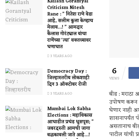
Kailash Gorantyal
Criticism Nitesh
Rane : ” नितेश राणे वेडा
आहे, सलीम कुत्ता केव्हाच
मेलाय…! ” आमदार
कैलास गोरंट्याल यांचा
राणेंच्या ‘त्या’ वक्तव्यावर
घणाघात
3 YEARS AGO
6
Democracy Day :
जिल्हास्तरीय लोकशाही
VIEWS
दिन 3 ऑक्टोबर रोजी
बीड : मराठा 
3 YEARS AGO
उपोषण करून र
Mumbai Lok Sabha
घेणार नाही अश
Elections : महाविकास
शासनापर्यंत 
आघाडीत प्रचंड धुसपूस; ”
असतानाच बीडम
जबरदस्ती आमची जागा
पाटील यांची 
बळकावली जाते आहे…!