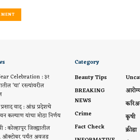
ws
Category
ar Celebration : ३१
Beauty Tips
Unca
यातील ‘या’ रस्त्यांवरील
BREAKING
आरोग्
ल
NEWS
करिअ
्रसाद वाद : आंध्र प्रदेशचे
Crime
 पवन कल्याण यांचा मोठा निर्णय
कृषी
Fact Check
ी : कोल्हापूर जिल्ह्यातील
क्रीडा
1 ऑक्टोबर पर्यंत अवजड