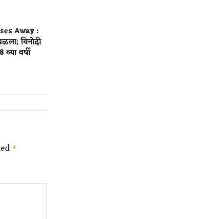
ses Away :
िखळला; विनोदी
8 व्या वर्षी
ked
*