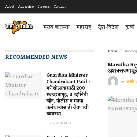
About
Advertise
Careers
Contact
मुख्य बातम्या
महाराष्ट्र
देश-विदेश
कृषी
Home
Uncateg
RECOMMENDED NEWS
Maratha Rese
अशक्तपणामुळ
Guardian Minister
by
Web 
Chandrakant Patil :
गणेशोत्सवासाठी 200
स्वच्छतागृह, 3 व्हॉनिटी
व्हॅन, पोलीस व मनपा
कर्मचाऱ्यांसाठी जेवणाची
व्यवस्था
3 YEARS AGO