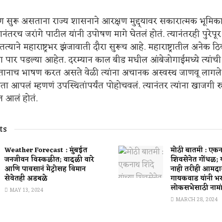
 सुरू असताना राज्य शासनाने आरक्षण मुद्द्यावर सकारात्मक भूमिका 
नंतरच जरांगे पाटील यांनी उपोषण मागे घेतलं होतं. त्यानंतरही पुरेपूर व
ातत्याने महाराष्ट्रभर झंजावाती दौरा सुरूच आहे. महाराष्ट्रातील अनेक ठ
 पार पडल्या आहेत. दरम्यान काल बीड मधील आंबेजोगाईमध्ये त्यांची
ानाच भाषण करत असते वेळी त्यांना अचानक अस्वस्थ जाणवू लागले. त
ा आपलं म्हणणं उपस्थितांपर्यंत पोहोचवलं. त्यानंतर त्यांना खाजगी 
 आलं होतं.
ts
Weather Forecast : मुंबईत
मोठी बातमी : एकनाथ
जनजीवन विस्कळीत; वादळी वारे
शिवसेनेत गोंधळ; 
आणि पावसानं मेट्रोसह विमान
नाही तरीही आमदा
सेवेतही अडथळे
गायकवाड यांनी भ
लोकसभेसाठी नामा
MAY 13, 2024
MARCH 28, 2024