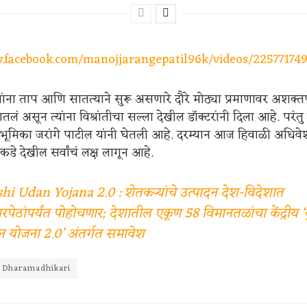
w.facebook.com/manojjarangepatil96k/videos/22577174
यांना ताप आणि सातत्याने सुरू असणारे दौरे मोठ्या प्रमाणावर अशक्
गितलं असून त्यांना विश्रांतीचा सल्ला देखील डॉक्टरांनी दिला आहे. परं
ूमिका जरांगे पाटील यांनी घेतली आहे. दरम्यान आज हिवाळी अधिवे
कडे देखील सर्वांचं लक्ष लागून आहे.
hi Udan Yojana 2.0 : शेतकऱ्यांचे उत्पादन देश-विदेशात
रपेठांपर्यंत पोहोचणार; देशातील एकूण 58 विमानतळांचा केंद्रीय ‘
न योजना 2.0’ अंतर्गत समावेश
a Dharamadhikari