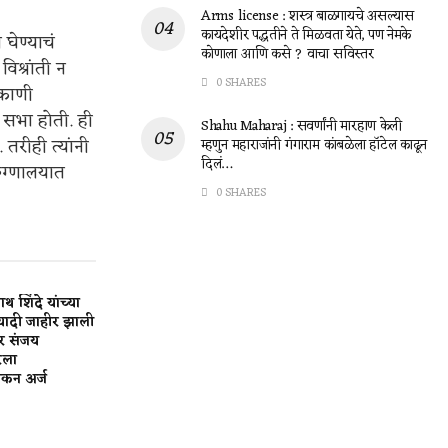
Arms license : शस्त्र बाळगायचे असल्यास
कायदेशीर पद्धतीने ते मिळवता येते, पण नेमके
घेण्याचं
कोणाला आणि कसे ? वाचा सविस्तर
िश्रांती न
0 SHARES
िकाणी
 सभा होती. ही
Shahu Maharaj : सवर्णांनी मारहाण केली
रीही त्यांनी
म्हणुन महाराजांनी गंगाराम कांबळेला हॉटेल काढून
दिलं…
रुग्णालयात
0 SHARES
 शिंदे यांच्या
यादी जाहीर झाली
र संजय
रला
ंकन अर्ज