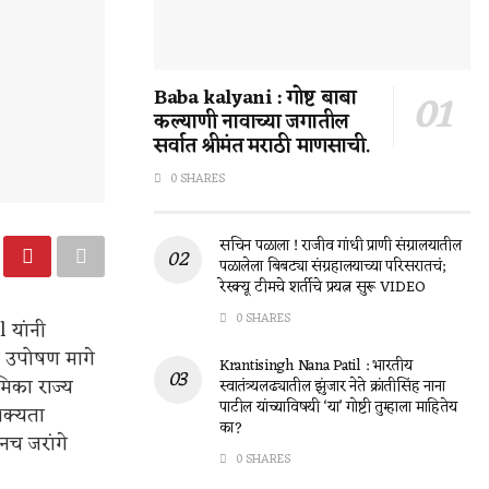
Baba kalyani : गोष्ट बाबा
कल्याणी नावाच्या जगातील
सर्वात श्रीमंत मराठी माणसाची.
0 SHARES
सचिन पळाला ! राजीव गांधी प्राणी संग्रालयातील
पळालेला बिबट्या संग्रहालयाच्या परिसरातचं;
रेस्क्यू टीमचे शर्तीचे प्रयत्न सुरू VIDEO
0 SHARES
 यांनी
त उपोषण मागे
Krantisingh Nana Patil : भारतीय
मिका राज्य
स्वातंत्र्यलढ्यातील झुंजार नेते क्रांतीसिंह नाना
पाटील यांच्याविषयी ‘या’ गोष्टी तुम्हाला माहितेय
शक्यता
का?
नच जरांगे
0 SHARES