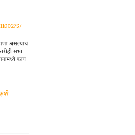
91100275/
तपणा असल्याचं
तु तरीही सभा
शनामध्ये काय
कृषी