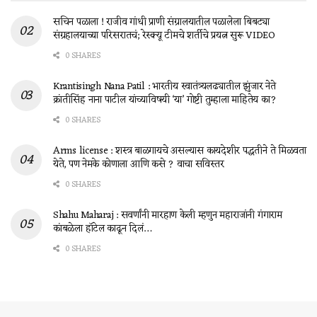
सचिन पळाला ! राजीव गांधी प्राणी संग्रालयातील पळालेला बिबट्या
संग्रहालयाच्या परिसरातचं; रेस्क्यू टीमचे शर्तीचे प्रयत्न सुरू VIDEO
0 SHARES
Krantisingh Nana Patil : भारतीय स्वातंत्र्यलढ्यातील झुंजार नेते
क्रांतीसिंह नाना पाटील यांच्याविषयी ‘या’ गोष्टी तुम्हाला माहितेय का?
0 SHARES
Arms license : शस्त्र बाळगायचे असल्यास कायदेशीर पद्धतीने ते मिळवता
येते, पण नेमके कोणाला आणि कसे ? वाचा सविस्तर
0 SHARES
Shahu Maharaj : सवर्णांनी मारहाण केली म्हणुन महाराजांनी गंगाराम
कांबळेला हॉटेल काढून दिलं…
0 SHARES