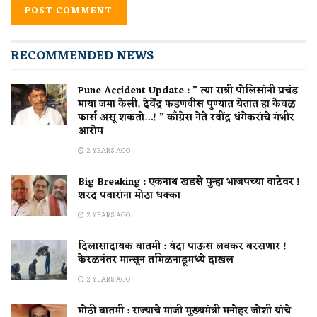
RECOMMENDED NEWS
Pune Accident Update : ” त्या रात्री पोलिसांनी प्रचंड
माया जमा केली, देवेंद्र फडणवीस पुण्यात येतात हा केवळ
फार्स असू शकतो…! ” काँग्रेस नेते रवींद्र धंगेकरांचे गंभीर
आरोप
2 YEARS AGO
Big Breaking : एकनाथ खडसे पुन्हा भाजपच्या वाटेवर !
शरद पवारांना मोठा धक्का
2 YEARS AGO
दिलासादायक बातमी : यंदा पाऊस लवकर बरसणार !
केरळनंतर मान्सून तमिळनाडूमध्ये दाखल
2 YEARS AGO
मोठी बातमी : राज्याचे माजी मुख्यमंत्री मनोहर जोशी यांचे