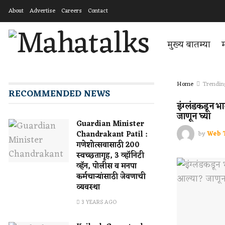
About
Advertise
Careers
Contact
मुख्य बातम्या
म
Home
Trendin
RECOMMENDED NEWS
इंग्लंडकडून 
जाणून घ्या
Guardian Minister
by
Web 
Chandrakant Patil :
गणेशोत्सवासाठी 200
स्वच्छतागृह, 3 व्हॉनिटी
व्हॅन, पोलीस व मनपा
कर्मचाऱ्यांसाठी जेवणाची
व्यवस्था
3 YEARS AGO