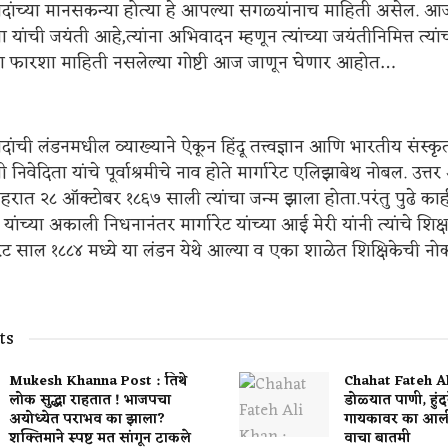
नंदांच्या मानसकन्या होत्या हे आपल्या सगळ्यांनाच माहिती असेल. 
 यांची जयंती आहे,त्यांना अभिवादन म्हणून त्यांच्या जयंतीनिमित्त त्यांच
्या फारशा माहिती नसलेल्या गोष्टी आज जाणून घेणार आहोत…
ंदांची लंडनमधील व्याख्याने ऐकून हिंदू तत्त्वज्ञान आणि भारतीय संस्कृ
 निवेदिता यांचे पूर्वाश्रमीचे नाव होते मार्गारेट एलिझाबेथ नोबल. उत्
ात २८ ऑक्टोबर १८६७ साली त्यांचा जन्म झाला होता.परंतु पुढे काही वर
यांच्या अकाली निधनानंतर मार्गारेट यांच्या आई मेरी यांनी त्यांचे शिक्ष
गारेट साल १८८४ मध्ये या लंडन येथे आल्या व एका शाळेत शिक्षिकेची न
ts
Mukesh Khanna Post : तिथे
Chahat Fateh Al
लोक सुद्धा राहतात ! भाजपचा
डोळ्यात पाणी, हुंदक
अयोध्येत पराभव का झाला?
गायकावर का आल
शक्तिमाने स्पष्ट मत सांगून टाकले
वाचा बातमी