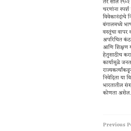
तर साल १९०२ मध
चरणांना स्पर्श
विवेकानंदांचे 
बंगालमध्ये भा
वस्तूंचा वापर
अपरिचित कंठस्
आणि शिक्षण या 
हेतुसाठीच करा
कार्यामुळे जन
राज्यकर्त्यांक
निवेदिता या व
भारतातील संस्
कोणता असेल.
Previous P