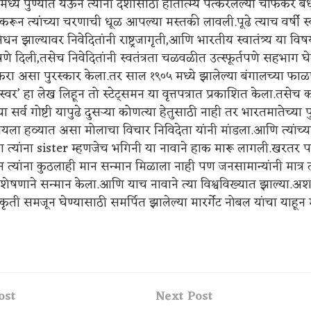
्ये पुण्यात येऊन त्यांनी देशासाठी हौतात्म्य पत्करलेल्या चाफेकर बंध
 करून त्यांच्या चरणाची धूळ आपल्या मस्तकी लावली.पूढे त्याच वर्षी स
निधन झाल्यावर निवेदितांनी राष्ट्रजागृती,आणि भारतीय स्वातंत्र्य या विषय
षणे दिली,तसेच निवेदितांनी स्वतंत्रता चळवळीत उत्स्फूर्तपणे सहभाग घे
 करा असा पुरस्कार केला.तर साल १९०५ मध्ये झालेल्या बंगालच्या फा
वर’ हा लेख लिहून तो स्टेट्समन या वृत्तपत्रात प्रकाशित केला.तसेच क
सर्व गोष्टी यापुढे दुसऱ्या कोणत्या हेतुसाठी नाही तर भारतमातेच्या प
यला हव्यात असा मोलाचा विचार निविदेता यांनी मांडला.आणि त्यांच्
ता त्यांना sister म्हणजेच भगिनी या नावाने हाक मारू लागली.खरतर पार
डून त्यांना कुठलाही मान सन्मान मिळाला नाही पण जनसामान्यांनी मात्र 
िशेषणाने सन्मान केला.आणि याच नावाने त्या विश्वविख्यात झाल्या.अशा
कृती समजून घेण्यासाठी समर्पित झालेल्या मारर्गेट नोबल यांचा याहून
ost
Next Post