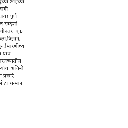
ूंच्या आईच्या
्वामी
ांवर पूर्ण
त स्वदेशी
ळणीनंतर ‘एक
ला,विज्ञान,
ुनर्उभारणीच्या
या याच
तंत्र्यातील
त्यांचा भगिनी
 प्रकारे
 मोठा सन्मान