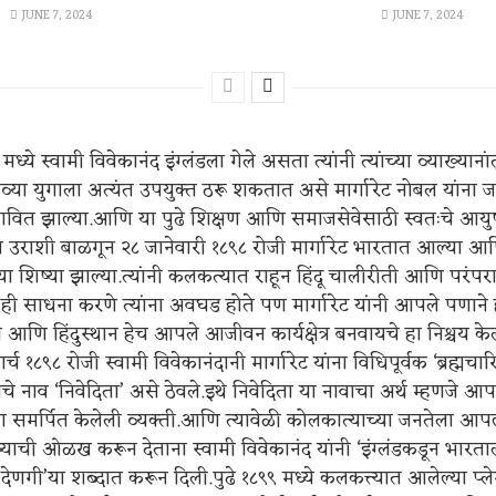
JUNE 7, 2024
JUNE 7, 2024
ध्ये स्वामी विवेकानंद इंग्लंडला गेले असता त्यांनी त्यांच्या व्याख्यानां
े नव्या युगाला अत्यंत उपयुक्त ठरू शकतात असे मार्गारेट नोबल यांन
्रभावित झाल्या.आणि या पुढे शिक्षण आणि समाजसेवेसाठी स्वतःचे आयुष
ेय उराशी बाळगून २८ जानेवारी १८९८ रोजी मार्गारेट भारतात आल्या आण
च्या शिष्या झाल्या.त्यांनी कलकत्यात राहून हिंदू चालीरीती आणि परंप
ही साधना करणे त्यांना अवघड होते पण मार्गारेट यांनी आपले पणाने ह्या
 आणि हिंदुस्थान हेच आपले आजीवन कार्यक्षेत्र बनवायचे हा निश्चय 
र्च १८९८ रोजी स्वामी विवेकानंदानी मार्गारेट यांना विधिपूर्वक ‘ब्रह्मचार
यांचे नाव ‘निवेदिता’ असे ठेवले.इथे निवेदिता या नावाचा अर्थ म्हणजे 
ाला समर्पित केलेली व्यक्ती.आणि त्यावेळी कोलकात्याच्या जनतेला आपल
िष्याची ओळख करून देताना स्वामी विवेकानंद यांनी ‘इंग्लंडकडून भारत
णगी’या शब्दात करून दिली.पुढे १८९९ मध्ये कलकत्त्यात आलेल्या प्ल