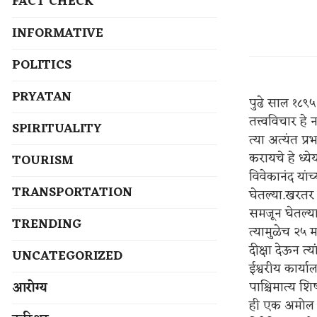
FACT CHECK
INFORMATIVE
POLITICS
PRYATAN
पुढे साल १८९५ म
तत्त्वविचार ह
SPIRITUALITY
त्या अत्यंत प
करायचे हे ध्य
TOURISM
विवेकानंद यां
TRANSPORTATION
घेतल्या.खरतर 
समजून घेतल्या
TRENDING
त्यामुळेच २५ मा
दीक्षा देऊन त्
UNCATEGORIZED
ईश्वरीय कार्य
पाश्चिमात्य श
आरोग्य
ही एक अमोल दे