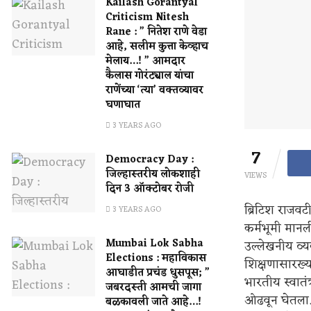
Kailash Gorantyal
Criticism Nitesh
Rane : ” नितेश राणे वेडा
आहे, सलीम कुत्ता केव्हाच
मेलाय…! ” आमदार
कैलास गोरंट्याल यांचा
राणेंच्या ‘त्या’ वक्तव्यावर
घणाघात
3 YEARS AGO
7
Democracy Day :
जिल्हास्तरीय लोकशाही
VIEWS
दिन 3 ऑक्टोबर रोजी
ब्रिटिश राजवट
3 YEARS AGO
कर्मभूमी मान
Mumbai Lok Sabha
उल्लेखनीय व्यक
Elections : महाविकास
शिक्षणासारख्य
आघाडीत प्रचंड धुसपूस; ”
भारतीय स्वातं
जबरदस्ती आमची जागा
ओढवून घेतला.
बळकावली जाते आहे…!