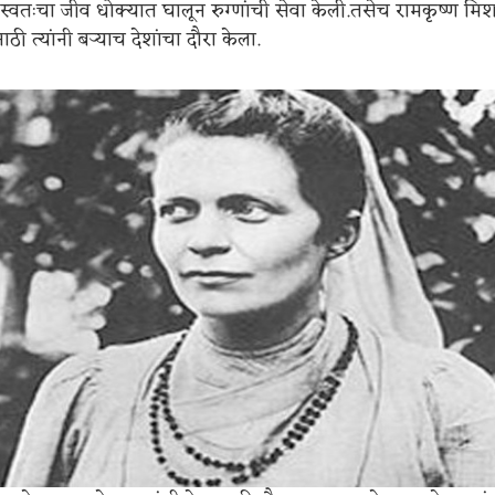
ी स्वतःचा जीव धोक्यात घालून रुग्णांची सेवा केली.तसेच रामकृष्ण 
ाठी त्यांनी बऱ्याच देशांचा दौरा केला.