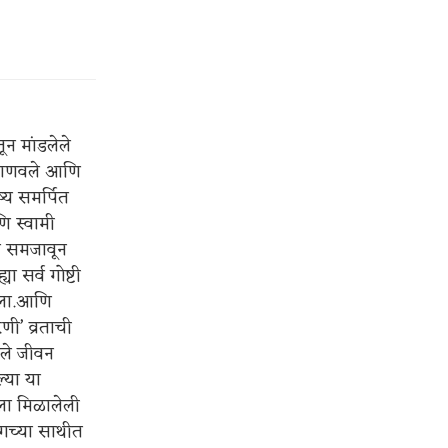
तून मांडलेले
ा जाणवले आणि
्य समर्पित
ि स्वामी
रा समजावून
 सर्व गोष्टी
केला.आणि
िणी’ व्रताची
आपले जीवन
्या या
ाला मिळालेली
ेगच्या साथीत