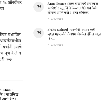
आज २८ ऑक्टोबर
Arms license : शस्त्र बाळगायचे असल्यास
्या
कायदेशीर पद्धतीने ते मिळवता येते, पण नेमके
कोणाला आणि कसे ? वाचा सविस्तर
0 SHARES
Shahu Maharaj : सवर्णांनी मारहाण केली
तीवर प्रभावित
म्हणुन महाराजांनी गंगाराम कांबळेला हॉटेल काढून
दिलं…
तर आयर्लंडमधील
्षांनी त्यांचे
0 SHARES
ण पूर्ण केले व
ोकरी करू
i Khan :
े ! या प्रसिद्ध
ी अशी वेळ?