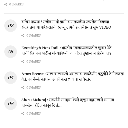
0 SHARES
सचिन पळाला ! राजीव गांधी प्राणी संग्रालयातील पळालेला बिबट्या
संग्रहालयाच्या परिसरातचं; रेस्क्यू टीमचे शर्तीचे प्रयत्न सुरू VIDEO
0 SHARES
Krantisingh Nana Patil : भारतीय स्वातंत्र्यलढ्यातील झुंजार नेते
क्रांतीसिंह नाना पाटील यांच्याविषयी ‘या’ गोष्टी तुम्हाला माहितेय का?
0 SHARES
Arms license : शस्त्र बाळगायचे असल्यास कायदेशीर पद्धतीने ते मिळवता
येते, पण नेमके कोणाला आणि कसे ? वाचा सविस्तर
0 SHARES
Shahu Maharaj : सवर्णांनी मारहाण केली म्हणुन महाराजांनी गंगाराम
कांबळेला हॉटेल काढून दिलं…
0 SHARES