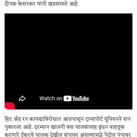
दीपक केसरकर यांनी खडसावले आहे.
हिट अँड रन कायद्याविरोधात आजपासून ट्रान्सपोर्ट युनियनने संप
पुकारला आहे. दरम्यान खाजगी बस चालकांसह इंधन वाहतूक
करणारे टँकरचे चालक देखील संपावर असल्यामुळे पेट्रोल पंपावर