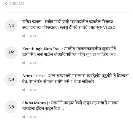
0 SHARES
सचिन पळाला ! राजीव गांधी प्राणी संग्रालयातील पळालेला बिबट्या
संग्रहालयाच्या परिसरातचं; रेस्क्यू टीमचे शर्तीचे प्रयत्न सुरू VIDEO
0 SHARES
Krantisingh Nana Patil : भारतीय स्वातंत्र्यलढ्यातील झुंजार नेते
क्रांतीसिंह नाना पाटील यांच्याविषयी ‘या’ गोष्टी तुम्हाला माहितेय का?
0 SHARES
Arms license : शस्त्र बाळगायचे असल्यास कायदेशीर पद्धतीने ते मिळवता
येते, पण नेमके कोणाला आणि कसे ? वाचा सविस्तर
0 SHARES
Shahu Maharaj : सवर्णांनी मारहाण केली म्हणुन महाराजांनी गंगाराम
कांबळेला हॉटेल काढून दिलं…
0 SHARES