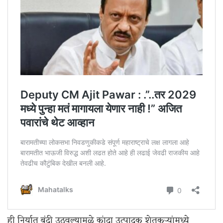
ही निर्यात बंदी उठवल्यामुळे कांदा उत्पादक शेतकऱ्यांमध्ये