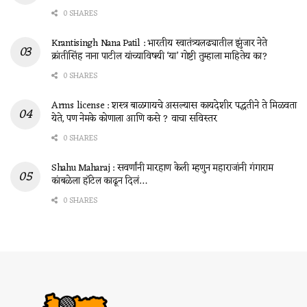
0 SHARES
Krantisingh Nana Patil : भारतीय स्वातंत्र्यलढ्यातील झुंजार नेते
क्रांतीसिंह नाना पाटील यांच्याविषयी ‘या’ गोष्टी तुम्हाला माहितेय का?
0 SHARES
Arms license : शस्त्र बाळगायचे असल्यास कायदेशीर पद्धतीने ते मिळवता
येते, पण नेमके कोणाला आणि कसे ? वाचा सविस्तर
0 SHARES
Shahu Maharaj : सवर्णांनी मारहाण केली म्हणुन महाराजांनी गंगाराम
कांबळेला हॉटेल काढून दिलं…
0 SHARES