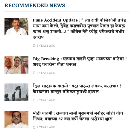
RECOMMENDED NEWS
Pune Accident Update : ” त्या रात्री पोलिसांनी प्रचंड
माया जमा केली, देवेंद्र फडणवीस पुण्यात येतात हा केवळ
फार्स असू शकतो…! ” काँग्रेस नेते रवींद्र धंगेकरांचे गंभीर
आरोप
2 YEARS AGO
Big Breaking : एकनाथ खडसे पुन्हा भाजपच्या वाटेवर !
शरद पवारांना मोठा धक्का
2 YEARS AGO
दिलासादायक बातमी : यंदा पाऊस लवकर बरसणार !
केरळनंतर मान्सून तमिळनाडूमध्ये दाखल
2 YEARS AGO
मोठी बातमी : राज्याचे माजी मुख्यमंत्री मनोहर जोशी यांचे
निधन; वयाच्या 87 व्या वर्षी घेतला अखेरचा श्वास
2 YEARS AGO