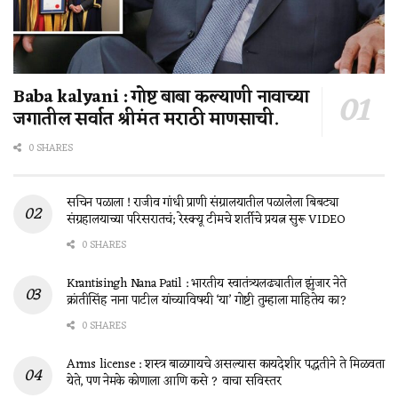
Baba kalyani : गोष्ट बाबा कल्याणी नावाच्या
जगातील सर्वात श्रीमंत मराठी माणसाची.
0 SHARES
सचिन पळाला ! राजीव गांधी प्राणी संग्रालयातील पळालेला बिबट्या
संग्रहालयाच्या परिसरातचं; रेस्क्यू टीमचे शर्तीचे प्रयत्न सुरू VIDEO
0 SHARES
Krantisingh Nana Patil : भारतीय स्वातंत्र्यलढ्यातील झुंजार नेते
क्रांतीसिंह नाना पाटील यांच्याविषयी ‘या’ गोष्टी तुम्हाला माहितेय का?
0 SHARES
Arms license : शस्त्र बाळगायचे असल्यास कायदेशीर पद्धतीने ते मिळवता
येते, पण नेमके कोणाला आणि कसे ? वाचा सविस्तर