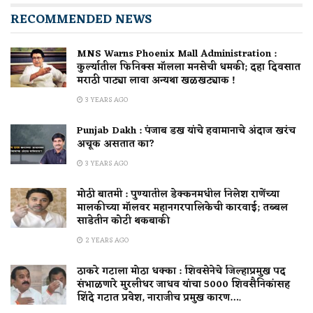
RECOMMENDED NEWS
MNS Warns Phoenix Mall Administration :
कुर्ल्यातील फिनिक्स मॉलला मनसेची धमकी; दहा दिवसात
मराठी पाट्या लावा अन्यथा खळखट्याक !
3 YEARS AGO
Punjab Dakh : पंजाब डख यांचे हवामानाचे अंदाज खरंच
अचूक असतात का?
3 YEARS AGO
मोठी बातमी : पुण्यातील डेक्कनमधील निलेश राणेंच्या
मालकीच्या मॉलवर महानगरपालिकेची कारवाई; तब्बल
साडेतीन कोटी थकबाकी
2 YEARS AGO
ठाकरे गटाला मोठा धक्का : शिवसेनेचे जिल्हाप्रमुख पद
संभाळणारे मुरलीधर जाधव यांचा 5000 शिवसैनिकांसह
शिंदे गटात प्रवेश, नाराजीच प्रमुख कारण….