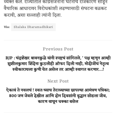
व्यक्त केले. राज्यातील काँग्रेसजनांनी घटनांचे राजकारण सोडून
वैचारिक आधारावर विरोधकांशी लढण्यासाठी संघटना बळकट
करावी, असा सल्लाही त्यांनी दिला.
Via:
Shalaka Dharamadhikari
Previous Post
BJP : चंद्रशेखर बावनकुळे यांनी स्पष्टचं सांगितले, ‘ पक्ष म्हणून आम्ही
सुशीलकुमार शिंदेंना कुठलीही ऑफर दिली नाही, मोदीजींचं नेतृत्व
स्वीकारायला कुणी येत असेल तर आम्ही स्वागत करणार…!
Next Post
ऐकावं ते नवलचं ! स्वतःच्याच तेराव्याच्या छापल्या आमंत्रण पत्रिका;
800 जण जेवले देखील आणि दोन दिवसांनी वृद्धान सोडला जीव,
कारण वाचून धक्का बसेल