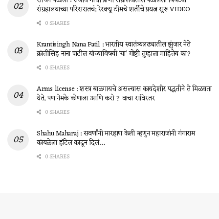
सचिन पळाला ! राजीव गांधी प्राणी संग्रालयातील पळालेला बिबट्या
संग्रहालयाच्या परिसरातचं; रेस्क्यू टीमचे शर्तीचे प्रयत्न सुरू VIDEO
0 SHARES
Krantisingh Nana Patil : भारतीय स्वातंत्र्यलढ्यातील झुंजार नेते
क्रांतीसिंह नाना पाटील यांच्याविषयी ‘या’ गोष्टी तुम्हाला माहितेय का?
0 SHARES
Arms license : शस्त्र बाळगायचे असल्यास कायदेशीर पद्धतीने ते मिळवता
येते, पण नेमके कोणाला आणि कसे ? वाचा सविस्तर
0 SHARES
Shahu Maharaj : सवर्णांनी मारहाण केली म्हणुन महाराजांनी गंगाराम
कांबळेला हॉटेल काढून दिलं…
0 SHARES