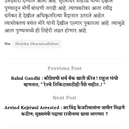
उमेदवारी देण्यात आली आहे. मुरलीधर मोहोळ यांची देखील
पुण्यातून मोर्चे बांधणी तगडी आहे. त्याचबरोबर आता रवींद्र
धंगेकर हे देखील अधिकृतरित्या मैदानात उतरले आहेत.
त्यासोबतच वसंत मोरे यांनी देखील एल्गार पुकारला आहे. त्यामुळे
आता पुण्यामध्ये ही तिहेरी लढत होणार आहे.
Via:
Shalaka Dharamadhikari
Previous Post
Rahul Gandhi : काँग्रेसची सर्व बँक खाती फ्रीज ! राहुल गांधी
म्हणतात, ” रेल्वे तिकिटासाठीही पैसे नाहीत..! “
Next Post
Arvind Kejriwal Arrested : अरविंद केजरीवालांना जामीन मिळणे
कठीण; मुख्यमंत्री पदाचा राजीनामा द्यावा लागणार ?