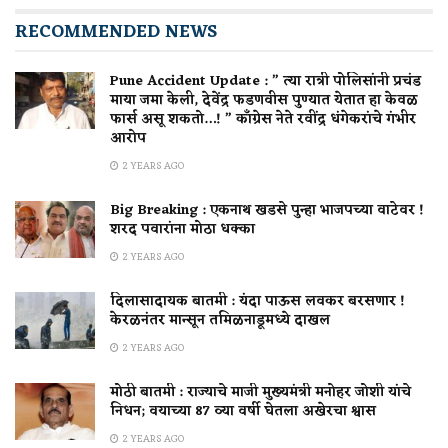
RECOMMENDED NEWS
Pune Accident Update : ” त्या रात्री पोलिसांनी प्रचंड
माया जमा केली, देवेंद्र फडणवीस पुण्यात येतात हा केवळ
फार्स असू शकतो…! ” काँग्रेस नेते रवींद्र धंगेकरांचे गंभीर
आरोप
2 YEARS AGO
Big Breaking : एकनाथ खडसे पुन्हा भाजपच्या वाटेवर !
शरद पवारांना मोठा धक्का
2 YEARS AGO
दिलासादायक बातमी : यंदा पाऊस लवकर बरसणार !
केरळनंतर मान्सून तमिळनाडूमध्ये दाखल
2 YEARS AGO
मोठी बातमी : राज्याचे माजी मुख्यमंत्री मनोहर जोशी यांचे
निधन; वयाच्या 87 व्या वर्षी घेतला अखेरचा श्वास
2 YEARS AGO