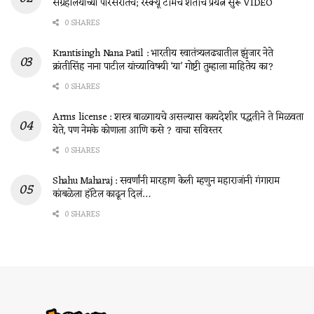
संग्रहालयाच्या परिसरातचं; रेस्क्यू टीमचे शर्तीचे प्रयत्न सुरू VIDEO
0 SHARES
Krantisingh Nana Patil : भारतीय स्वातंत्र्यलढ्यातील झुंजार नेते
क्रांतीसिंह नाना पाटील यांच्याविषयी ‘या’ गोष्टी तुम्हाला माहितेय का?
0 SHARES
Arms license : शस्त्र बाळगायचे असल्यास कायदेशीर पद्धतीने ते मिळवता
येते, पण नेमके कोणाला आणि कसे ? वाचा सविस्तर
0 SHARES
Shahu Maharaj : सवर्णांनी मारहाण केली म्हणुन महाराजांनी गंगाराम
कांबळेला हॉटेल काढून दिलं…
0 SHARES