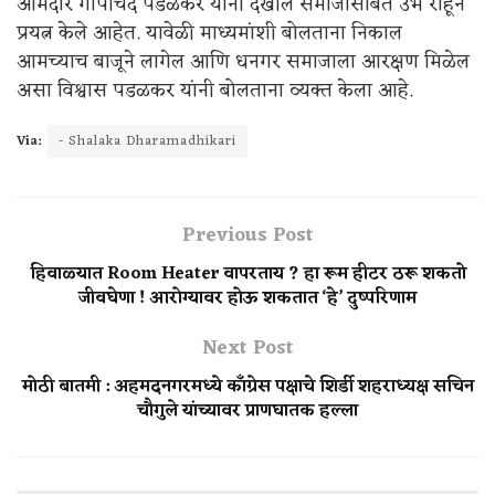
आमदार गोपीचंद पडळकर यांनी देखील समाजासोबत उभे राहून
प्रयत्न केले आहेत. यावेळी माध्यमांशी बोलताना निकाल
आमच्याच बाजूने लागेल आणि धनगर समाजाला आरक्षण मिळेल
असा विश्वास पडळकर यांनी बोलताना व्यक्त केला आहे.
Via:
- Shalaka Dharamadhikari
Previous Post
हिवाळ्यात Room Heater वापरताय ? हा रूम हीटर ठरू शकतो
जीवघेणा ! आरोग्यावर होऊ शकतात ‘हे’ दुष्परिणाम
Next Post
मोठी बातमी : अहमदनगरमध्ये काँग्रेस पक्षाचे शिर्डी शहराध्यक्ष सचिन
चौगुले यांच्यावर प्राणघातक हल्ला