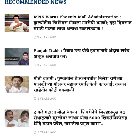
RECOMMENDED NEWS
MNS Warns Phoenix Mall Administration :
कुर्ल्यातील फिनिक्स मॉलला मनसेची धमकी; दहा दिवसात
मराठी पाट्या लावा अन्यथा खळखट्याक !
3 YEARS AGO
Punjab Dakh : पंजाब डख यांचे हवामानाचे अंदाज खरंच
अचूक असतात का?
3 YEARS AGO
मोठी बातमी : पुण्यातील डेक्कनमधील निलेश राणेंच्या
मालकीच्या मॉलवर महानगरपालिकेची कारवाई; तब्बल
साडेतीन कोटी थकबाकी
2 YEARS AGO
ठाकरे गटाला मोठा धक्का : शिवसेनेचे जिल्हाप्रमुख पद
संभाळणारे मुरलीधर जाधव यांचा 5000 शिवसैनिकांसह
शिंदे गटात प्रवेश, नाराजीच प्रमुख कारण….
2 YEARS AGO