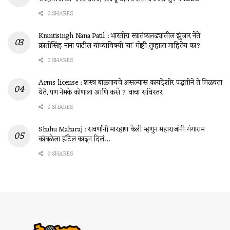
0 SHARES
Krantisingh Nana Patil : भारतीय स्वातंत्र्यलढ्यातील झुंजार नेते
क्रांतीसिंह नाना पाटील यांच्याविषयी ‘या’ गोष्टी तुम्हाला माहितेय का?
0 SHARES
Arms license : शस्त्र बाळगायचे असल्यास कायदेशीर पद्धतीने ते मिळवता
येते, पण नेमके कोणाला आणि कसे ? वाचा सविस्तर
0 SHARES
Shahu Maharaj : सवर्णांनी मारहाण केली म्हणुन महाराजांनी गंगाराम
कांबळेला हॉटेल काढून दिलं…
0 SHARES