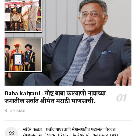
Baba kalyani : गोष्ट बाबा कल्याणी नावाच्या
जगातील सर्वात श्रीमंत मराठी माणसाची.
0 SHARES
सचिन पळाला ! राजीव गांधी प्राणी संग्रालयातील पळालेला बिबट्या
संग्रहालयाच्या परिसरातचं; रेस्क्यू टीमचे शर्तीचे प्रयत्न सुरू VIDEO