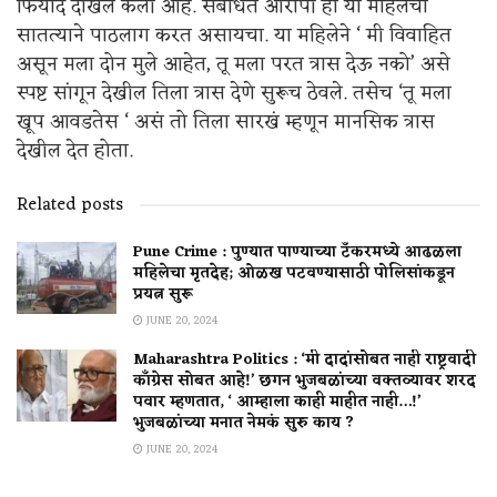
फिर्याद दाखल केली आहे. संबंधित आरोपी हा या महिलेचा
सातत्याने पाठलाग करत असायचा. या महिलेने ‘ मी विवाहित
असून मला दोन मुले आहेत, तू मला परत त्रास देऊ नको’ असे
स्पष्ट सांगून देखील तिला त्रास देणे सुरूच ठेवले. तसेच ‘तू मला
खूप आवडतेस ‘ असं तो तिला सारखं म्हणून मानसिक त्रास
देखील देत होता.
Related posts
Pune Crime : पुण्यात पाण्याच्या टँकरमध्ये आढळला
महिलेचा मृतदेह; ओळख पटवण्यासाठी पोलिसांकडून
प्रयत्न सुरू
JUNE 20, 2024
Maharashtra Politics : ‘मी दादांसोबत नाही राष्ट्रवादी
काँग्रेस सोबत आहे!’ छगन भुजबळांच्या वक्तव्यावर शरद
पवार म्हणतात, ‘ आम्हाला काही माहीत नाही…!’
भुजबळांच्या मनात नेमकं सुरु काय ?
JUNE 20, 2024