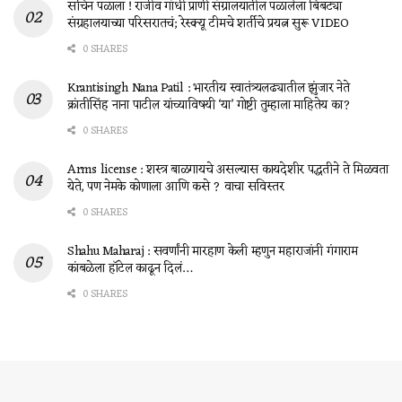
सचिन पळाला ! राजीव गांधी प्राणी संग्रालयातील पळालेला बिबट्या
संग्रहालयाच्या परिसरातचं; रेस्क्यू टीमचे शर्तीचे प्रयत्न सुरू VIDEO
0 SHARES
Krantisingh Nana Patil : भारतीय स्वातंत्र्यलढ्यातील झुंजार नेते
क्रांतीसिंह नाना पाटील यांच्याविषयी ‘या’ गोष्टी तुम्हाला माहितेय का?
0 SHARES
Arms license : शस्त्र बाळगायचे असल्यास कायदेशीर पद्धतीने ते मिळवता
येते, पण नेमके कोणाला आणि कसे ? वाचा सविस्तर
0 SHARES
Shahu Maharaj : सवर्णांनी मारहाण केली म्हणुन महाराजांनी गंगाराम
कांबळेला हॉटेल काढून दिलं…
0 SHARES