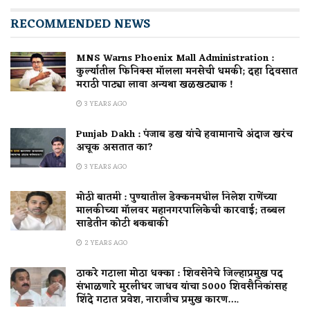
RECOMMENDED NEWS
MNS Warns Phoenix Mall Administration :
कुर्ल्यातील फिनिक्स मॉलला मनसेची धमकी; दहा दिवसात
मराठी पाट्या लावा अन्यथा खळखट्याक !
3 YEARS AGO
Punjab Dakh : पंजाब डख यांचे हवामानाचे अंदाज खरंच
अचूक असतात का?
3 YEARS AGO
मोठी बातमी : पुण्यातील डेक्कनमधील निलेश राणेंच्या
मालकीच्या मॉलवर महानगरपालिकेची कारवाई; तब्बल
साडेतीन कोटी थकबाकी
2 YEARS AGO
ठाकरे गटाला मोठा धक्का : शिवसेनेचे जिल्हाप्रमुख पद
संभाळणारे मुरलीधर जाधव यांचा 5000 शिवसैनिकांसह
शिंदे गटात प्रवेश, नाराजीच प्रमुख कारण….